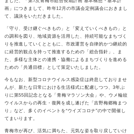
ました、「第7次青梅市総合長期計画 基本構想・基本計
画」につきまして、昨年12月の市議会定例議会におきまし
て、議決をいただきました。
「守り、受け継ぐべきもの」と「変えていくべきもの」と
の調和を図り、地域資源を活用した、持続可能なまちづく
りを推進していくとともに、市政運営を自律的かつ継続的
に経営的観点を持って推進するための「総合指針」、ま
た、多様な主体との連携・協働によるまちづくりを進める
ための「共通目標」として策定いたしました。
今もなお、新型コロナウイルス感染症は終息しておりませ
んが、新たな日常における生活様式に配慮しつつ、3年ぶ
りに第55回記念となる「青梅マラソン大会」や、ウメ輪紋
ウイルスからの再生・復興を成し遂げた「吉野梅郷梅まつ
り」など、多くのイベントを“ウイズコロナ”の中で開催し
てまいります。
青梅市が再び、活気に満ちた、元気な姿を取り戻していけ