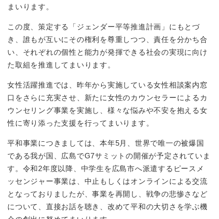
まいります。
この度、策定する「ジェンダー平等推進計画」にもとづ
き、誰もが互いにその権利を尊重しつつ、責任を分かち合
い、それぞれの個性と能力が発揮できる社会の実現に向け
た取組を推進してまいります。
女性活躍推進では、昨年から実施している女性相談案内窓
口をさらに充実させ、新たに女性のカウンセラーによるカ
ウンセリング事業を実施し、様々な悩みや不安を抱える女
性に寄り添った支援を行ってまいります。
平和事業につきましては、本年5月、世界で唯一の被爆国
である我が国、広島でG7サミットの開催が予定されていま
す。令和2年度以降、中学生を広島市へ派遣するピースメ
ッセンジャー事業は、中止もしくはオンラインによる交流
となっておりましたが、事業を再開し、戦争の悲惨さなど
について、直接お話を聴き、改めて平和の大切さを学ぶ機