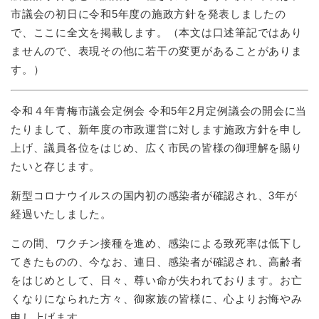
市議会の初日に令和5年度の施政方針を発表しましたの
で、ここに全文を掲載します。（本文は口述筆記ではあり
ませんので、表現その他に若干の変更があることがありま
す。）
令和４年青梅市議会定例会 令和5年2月定例議会の開会に当
たりまして、新年度の市政運営に対します施政方針を申し
上げ、議員各位をはじめ、広く市民の皆様の御理解を賜り
たいと存じます。
新型コロナウイルスの国内初の感染者が確認され、3年が
経過いたしました。
この間、ワクチン接種を進め、感染による致死率は低下し
てきたものの、今なお、連日、感染者が確認され、高齢者
をはじめとして、日々、尊い命が失われております。お亡
くなりになられた方々、御家族の皆様に、心よりお悔やみ
申し上げます。