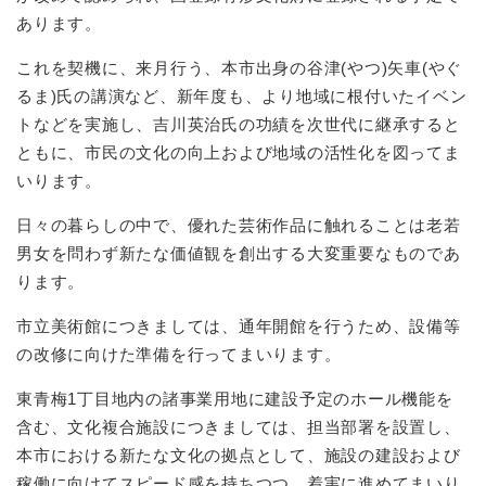
あります。
これを契機に、来月行う、本市出身の谷津(やつ)矢車(やぐ
るま)氏の講演など、新年度も、より地域に根付いたイベン
トなどを実施し、吉川英治氏の功績を次世代に継承すると
ともに、市民の文化の向上および地域の活性化を図ってま
いります。
日々の暮らしの中で、優れた芸術作品に触れることは老若
男女を問わず新たな価値観を創出する大変重要なものであ
ります。
市立美術館につきましては、通年開館を行うため、設備等
の改修に向けた準備を行ってまいります。
東青梅1丁目地内の諸事業用地に建設予定のホール機能を
含む、文化複合施設につきましては、担当部署を設置し、
本市における新たな文化の拠点として、施設の建設および
稼働に向けてスピード感を持ちつつ、着実に進めてまいり