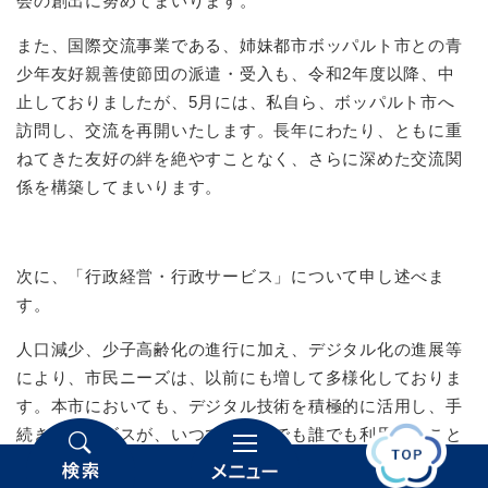
会の創出に努めてまいります。
また、国際交流事業である、姉妹都市ボッパルト市との青
少年友好親善使節団の派遣・受入も、令和2年度以降、中
止しておりましたが、5月には、私自ら、ボッパルト市へ
訪問し、交流を再開いたします。長年にわたり、ともに重
ねてきた友好の絆を絶やすことなく、さらに深めた交流関
係を構築してまいります。
次に、「行政経営・行政サービス」について申し述べま
す。
人口減少、少子高齢化の進行に加え、デジタル化の進展等
により、市民ニーズは、以前にも増して多様化しておりま
す。本市においても、デジタル技術を積極的に活用し、手
続きやサービスが、いつでもどこでも誰でも利用すること
ができる利便性の高いサービスを提供し、市民にとってよ