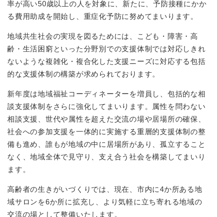
率が高い50歳以上の人を対象に、新たに、予防接種にかか
る費用助成を開始し、重症化予防に努めてまいります。
地域共生社会の実現を図るためには、こども・障害・高
齢・生活困窮といった分野別での支援体制では対応しきれ
ないような複雑化・複合化した支援ニーズに対応する包括
的な支援体制の構築が求められております。
新年度は地域福祉コーディネーターを増員し、包括的な相
談支援体制をさらに強化してまいります。属性を問わない
相談支援、世代や属性を超えた交流の場や居場所の確保、
社会への参加支援を一体的に実施する重層的支援体制の整
備も進め、誰もが地域の中に居場所があり、孤立すること
なく、地域全体で見守り、支え合う社会を構築してまいり
ます。
高齢者の生きがいづくりでは、現在、市内に4か所ある地
域サロンを6か所に拡充し、より気軽に立ち寄れる地域の
交流の場として整備いたします。