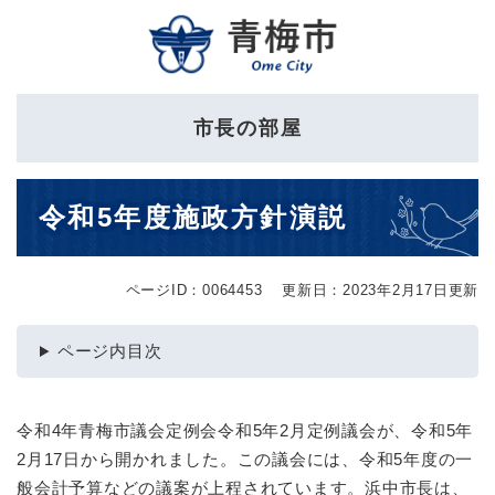
ペ
メニューを飛ばして本文へ
ー
ジ
の
先
市長の部屋
頭
で
す
本
。
令和5年度施政方針演説
文
ページID：0064453
更新日：2023年2月17日更新
ページ内目次
令和4年青梅市議会定例会令和5年2月定例議会が、令和5年
2月17日から開かれました。この議会には、令和5年度の一
般会計予算などの議案が上程されています。浜中市長は、