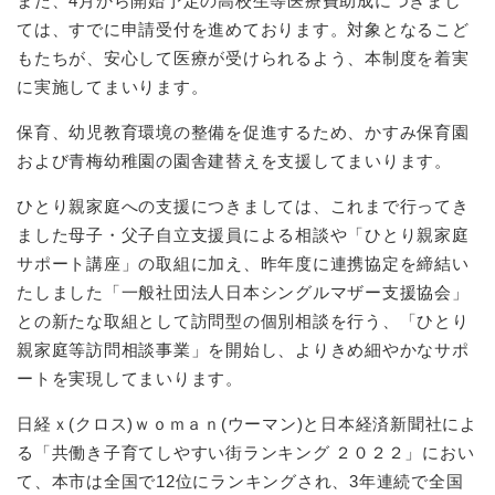
また、4月から開始予定の高校生等医療費助成につきまし
ては、すでに申請受付を進めております。対象となるこど
もたちが、安心して医療が受けられるよう、本制度を着実
に実施してまいります。
保育、幼児教育環境の整備を促進するため、かすみ保育園
および青梅幼稚園の園舎建替えを支援してまいります。
ひとり親家庭への支援につきましては、これまで行ってき
ました母子・父子自立支援員による相談や「ひとり親家庭
サポート講座」の取組に加え、昨年度に連携協定を締結い
たしました「一般社団法人日本シングルマザー支援協会」
との新たな取組として訪問型の個別相談を行う、「ひとり
親家庭等訪問相談事業」を開始し、よりきめ細やかなサポ
ートを実現してまいります。
日経ｘ(クロス)ｗｏｍａｎ(ウーマン)と日本経済新聞社によ
る「共働き子育てしやすい街ランキング ２０２２」におい
て、本市は全国で12位にランキングされ、3年連続で全国