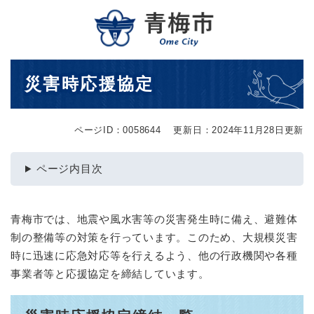
ペ
メニューを飛ばして本文へ
ー
ジ
の
先
本
災害時応援協定
頭
文
で
す
。
ページID：0058644
更新日：2024年11月28日更新
ページ内目次
青梅市では、地震や風水害等の災害発生時に備え、避難体
制の整備等の対策を行っています。このため、大規模災害
時に迅速に応急対応等を行えるよう、他の行政機関や各種
事業者等と応援協定を締結しています。