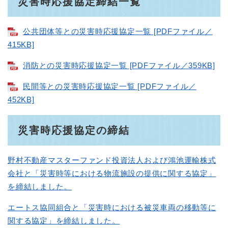
災害時応援協定締結一覧
公共団体等との災害時応援協定一覧 [PDFファイル／
415KB]
消防との災害時応援協定一覧 [PDFファイル／359KB]
民間等との災害時応援協定一覧 [PDFファイル／
452KB]
災害時応援協定の締結
野村不動産マスターファンド投資法人および鴻池運輸株式
会社と「災害時等における物流施設の提供に関する協定」
を締結しました。
エートス協同組合と「災害時における被災車両の移動等に
関する協定」を締結しました。