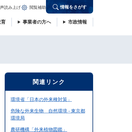
情報をさがす
声読み上げ
閲覧補助
教育
事業者の方へ
市政情報
関連リンク
環境省「日本の外来種対策」
危険な外来生物 自然環境 - 東京都
環境局
農研機構「外来植物図鑑」