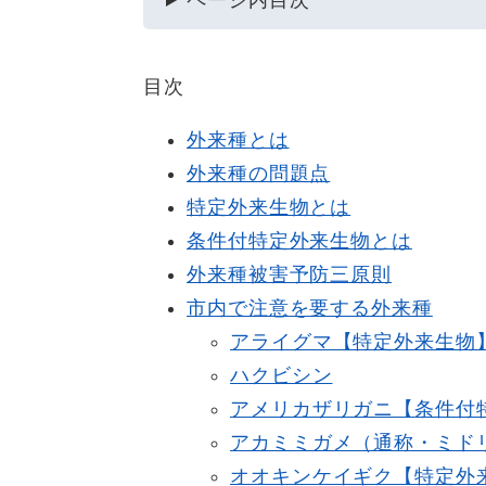
ページ内目次
目次
外来種とは
外来種の問題点
特定外来生物とは
条件付特定外来生物とは
外来種被害予防三原則
市内で注意を要する外来種
アライグマ【特定外来生物
ハクビシン
アメリカザリガニ【
条件付
アカミミガメ（通称・ミド
オオキンケイギク【特定外