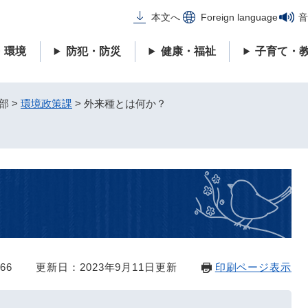
メニューを飛ばして本文へ
本文へ
Foreign language
音
・環境
防犯・防災
健康・福祉
子育て・
部
>
環境政策課
>
外来種とは何か？
66
更新日：2023年9月11日更新
印刷ページ表示