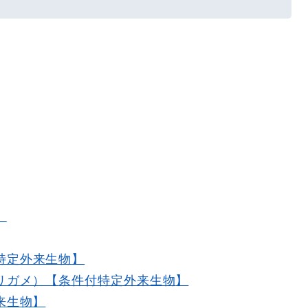
】
特定外来生物
】
リガメ）【
条件付特定外来生物
】
来生物】