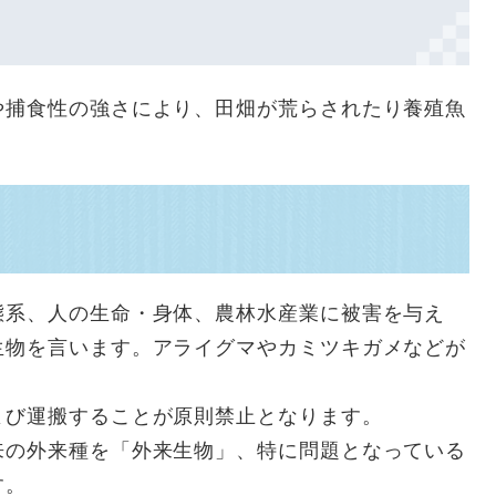
や捕食性の強さにより、田畑が荒らされたり養殖魚
態系、人の生命・身体、農林水産業に被害を与え
生物を言います。アライグマやカミツキガメなどが
よび運搬することが原則禁止となります。
来の外来種を「外来生物」、特に問題となっている
す。