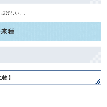
「拡げない」。
外来種
生物】