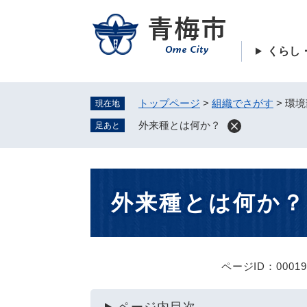
ペ
ー
ジ
くらし
の
先
頭
トップページ
>
組織でさがす
>
環境
現在地
で
す
外来種とは何か？
足あと
。
本
外来種とは何か？
文
ページID：00019