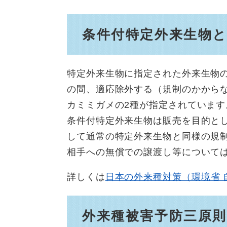
条件付特定外来生物
特定外来生物に指定された外来生物
の間、適応除外する（規制のかから
カミミガメの2種が指定されています
条件付特定外来生物は販売を目的と
して通常の特定外来生物と同様の規
相手への無償での譲渡し等について
詳しくは
日本の外来種対策（環境省 
外来種被害予防三原則