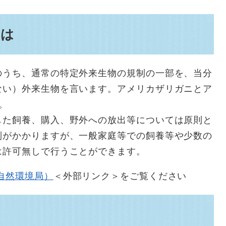
とは
のうち、通常の特定外来生物の規制の一部を、当分
ない）外来生物を言います。アメリカザリガニとア
。
した飼養、購入、野外への放出等については原則と
制がかかりますが、一般家庭等での飼養等や少数の
は許可無しで行うことができます。
自然環境局）
＜外部リンク＞
をご覧ください