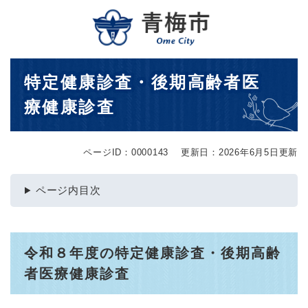
ペ
メニューを飛ばして本文へ
ー
ジ
の
先
本
特定健康診査・後期高齢者医
頭
文
で
療健康診査
す
。
ページID：0000143
更新日：2026年6月5日更新
ページ内目次
令和８年度の特定健康診査・後期高齢
者医療健康診査