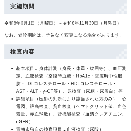
実施期間
令和8年6月1日（月曜日）～令和8年11月30日（月曜日）
なお、健診期間は、予告なく変更になる場合があります。
検査内容
基本項目…身体計測（身長・体重・腹囲等）、血圧測
定、血液検査（空腹時血糖・HbA1c・空腹時中性脂
肪・LDLコレステロール・HDLコレステロール・
AST・ALT・γ-GT等）、尿検査（尿糖・尿蛋白）等
詳細項目（医師の判断により該当された方のみ）…心
電図、眼底検査、貧血検査（ヘマトクリット値、血色
素量、赤血球数）、腎機能検査（血清クレアチニン、
eGFR）
青梅市独自の検査項目…血液検査（尿酸）