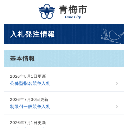
ペ
メニューを飛ばして本文へ
ー
ジ
の
先
本
入札発注情報
頭
文
で
す
。
基本情報
2026年8月1日更新
公募型指名競争入札
2026年7月30日更新
制限付一般競争入札
2026年7月1日更新