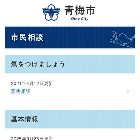
ペ
メニューを飛ばして本文へ
ー
ジ
の
先
本
市民相談
頭
文
で
す
。
気をつけましょう
2021年4月12日更新
定例相談
基本情報
2025年9月25日更新