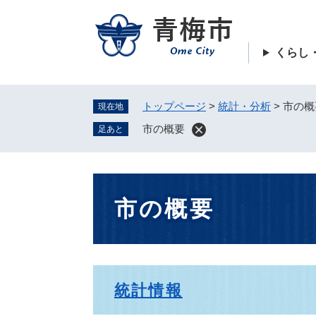
ペ
ー
ジ
くらし
の
先
頭
トップページ
>
統計・分析
>
市の概
現在地
で
す
市の概要
足あと
。
本
市の概要
文
統計情報