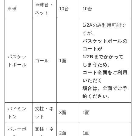
卓球台・
卓球
10台
10台
ネット
1/2Aのみ利用可能で
すが、
バスケットボールの
コートが
バスケッ
1/2Bまでかかって
ゴール
1面
トボール
しまうため、
コート全面をご利用
いただく
場合は、全面でご予
約ください。
バドミン
支柱・ネ
3面
1面
トン
ット
バレーボ
支柱・ネ
2面
1面