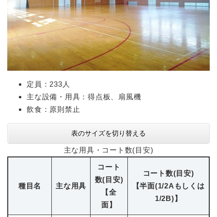
定員：233人
主な設備・用具：得点板、扇風機
飲食：原則禁止
表のサイズを切り替える
主な用具・コート数(目安)
コート
コート数(目安)
数(目安)
種目名
主な用具
【半面(1/2Aもしくは
【全
1/2B)】
面】