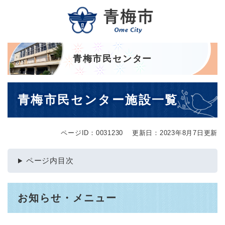
ペ
メニューを飛ばして本文へ
ー
ジ
の
先
頭
青梅市民センター
で
す
本
。
青梅市民センター施設一覧
文
ページID：0031230
更新日：2023年8月7日更新
ページ内目次
お知らせ・メニュー