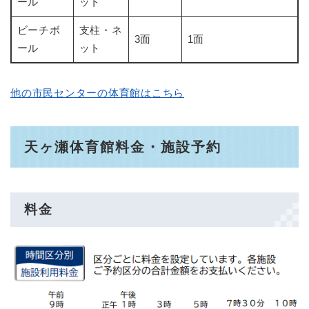
ール
ット
ビーチボ
支柱・ネ
3面
1面
ール
ット
他の市民センターの体育館はこちら
天ヶ瀬体育館料金・施設予約
料金