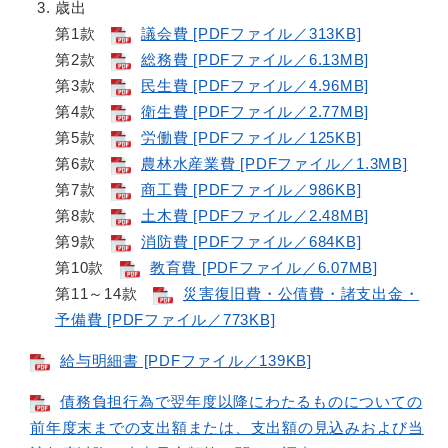
歳出
第1款
議会費 [PDFファイル／313KB]
第2款
総務費 [PDFファイル／6.13MB]
第3款
民生費 [PDFファイル／4.96MB]
第4款
衛生費 [PDFファイル／2.77MB]
第5款
労働費 [PDFファイル／125KB]
第6款
農林水産業費 [PDFファイル／1.3MB]
第7款
商工費 [PDFファイル／986KB]
第8款
土木費 [PDFファイル／2.48MB]
第9款
消防費 [PDFファイル／684KB]
第10款
教育費 [PDFファイル／6.07MB]
第11～14款
災害復旧費・公債費・諸支出金・
予備費 [PDFファイル／773KB]
給与明細書 [PDFファイル／139KB]
債務負担行為で翌年度以降にわたるものについての
前年度末までの支出額または、支出額の見込みおよび当