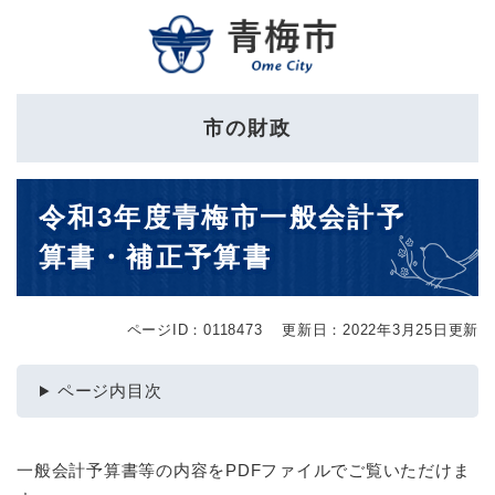
ペ
メニューを飛ばして本文へ
ー
ジ
の
先
市の財政
頭
で
す
本
。
令和3年度青梅市一般会計予
文
算書・補正予算書
ページID：0118473
更新日：2022年3月25日更新
ページ内目次
一般会計予算書等の内容をPDFファイルでご覧いただけま