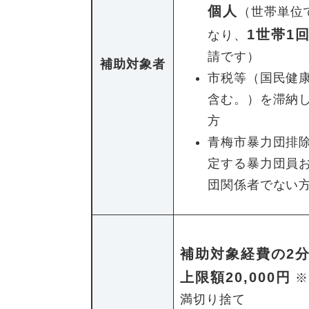
個人
（世帯単位
1世帯1
なり、
請です）
補助対象者
市税等（国民健
含む。）を滞納
方
青梅市暴力団排
定する暴力団員
団関係者でない
補助対象経費の2分
上限額20,000円
※
満切り捨て​