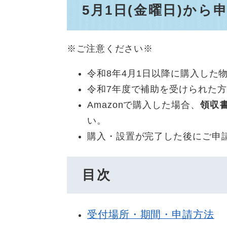
5月1日(金曜日)か
※ご注意ください※
令和8年4月1日以降に購入した
令和7年度で補助を受けられた
Amazonで購入した場合、
領収
い。
購入・設置が完了した後にご申
目次
受付場所・期間・申請方法