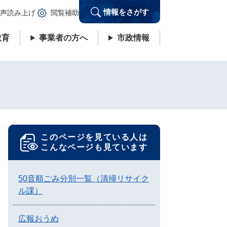
情報をさがす
声読み上げ
閲覧補助
教育
事業者の方へ
市政情報
このページを見ている人は
こんなページも見ています
50音順ごみ分別一覧（清掃リサイク
ル課）
広報おうめ