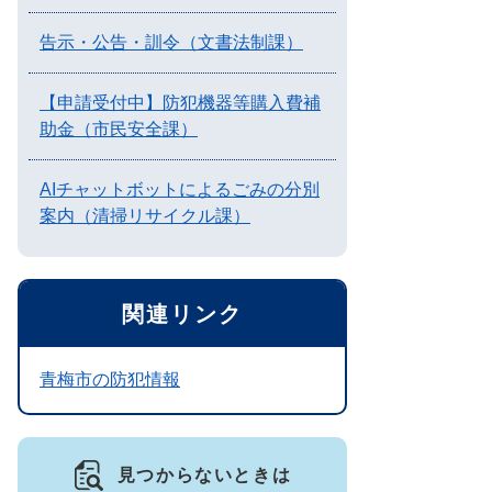
告示・公告・訓令（文書法制課）
【申請受付中】防犯機器等購入費補
助金（市民安全課）
AIチャットボットによるごみの分別
案内（清掃リサイクル課）
関連リンク
青梅市の防犯情報
見つからないときは