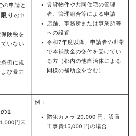
賃貸物件や共同住宅の管理
での申請と
者、管理組合等による申請
回限り
の申
店舗、事務所または事業所等
への設置
康保険税を
令和7年度以降、申請者の世帯
していない
で本補助金の交付を受けてい
る方（都内の他自治体による
除条例に規
同様の補助金を含む）
および暴力
方
例：
の1
防犯カメラ 20,000 円、設置
1,000円未
工事費15,000 円の場合