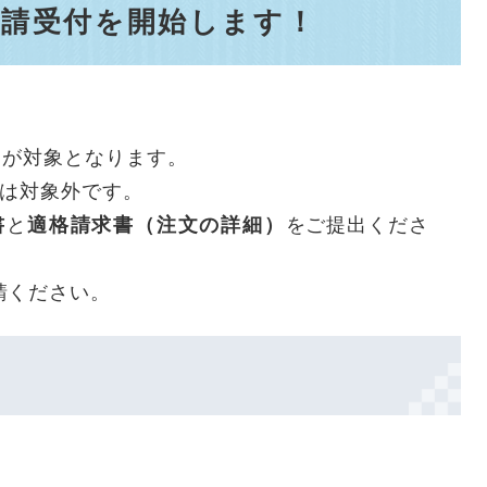
ら申請受付を開始します！
物が対象となります。
方は対象外です。
書
と
適格請求書（注文の詳細）
をご提出くださ
請ください。