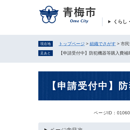
ペ
ー
ジ
くらし
の
先
頭
トップページ
>
組織でさがす
>
市民
現在地
で
す
【申請受付中】防犯機器等購入費補
足あと
。
本
【申請受付中】防
文
ページID：01060