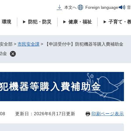
メニューを飛ばして本文へ
本文へ
Foreign language
音
・環境
防犯・防災
健康・福祉
子育て・
安全部
>
市民安全課
>
【申請受付中】防犯機器等購入費補助金
助金
犯機器等購入費補助金
08
更新日：2026年6月17日更新
印刷ページ表示