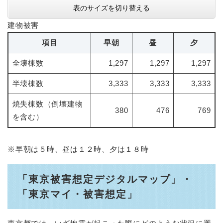
表のサイズを切り替える
建物被害
項目
早朝
昼
夕
全壊棟数
1,297
1,297
1,297
半壊棟数
3,333
3,333
3,333
焼失棟数（倒壊建物
380
476
769
を含む）
※早朝は５時、昼は１２時、夕は１８時
「東京被害想定デジタルマップ」・
「東京マイ・被害想定」