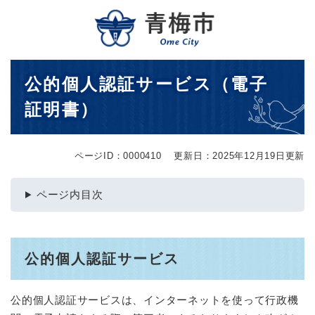
ペ
メニューを飛ばして本文へ
ー
ジ
の
先
本
公的個人認証サービス（電子
頭
文
で
証明書）
す
。
ページID：0000410
更新日：2025年12月19日更新
ページ内目次
公的個人認証サービス
​公的個人認証サービスは、インターネットを使って行政機