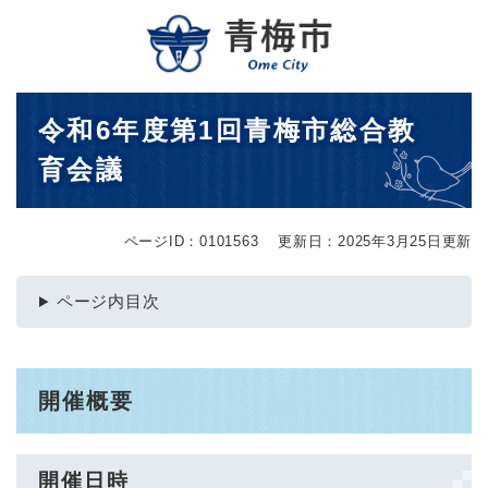
ペ
メニューを飛ばして本文へ
ー
ジ
の
先
本
令和6年度第1回青梅市総合教
頭
文
で
育会議
す
。
ページID：0101563
更新日：2025年3月25日更新
ページ内目次
開催概要
開催日時