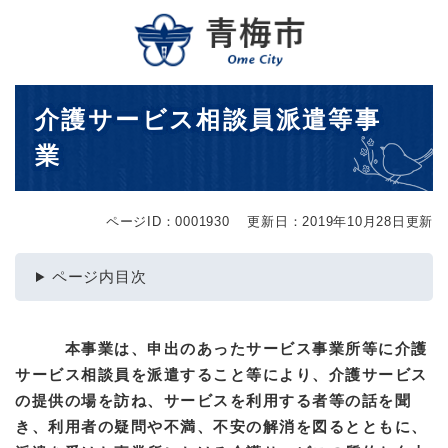
ペ
メニューを飛ばして本文へ
ー
ジ
の
先
本
介護サービス相談員派遣等事
頭
文
で
業
す
。
ページID：0001930
更新日：2019年10月28日更新
ページ内目次
本事業は、申出のあったサービス事業所等に介護
サービス相談員を派遣すること等により、介護サービス
の提供の場を訪ね、サービスを利用する者等の話を聞
き、利用者の疑問や不満、不安の解消を図るとともに、