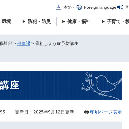
メニューを飛ばして本文へ
本文へ
Foreign language
音
・環境
防犯・防災
健康・福祉
子育て・
福祉部
>
健康課
>
骨粗しょう症予防講座
講座
95
更新日：2025年9月12日更新
印刷ページ表示