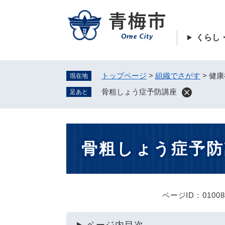
ペ
ー
ジ
くらし
の
先
頭
トップページ
>
組織でさがす
>
健康
現在地
で
す
骨粗しょう症予防講座
足あと
。
本
骨粗しょう症予防
文
ページID：01008