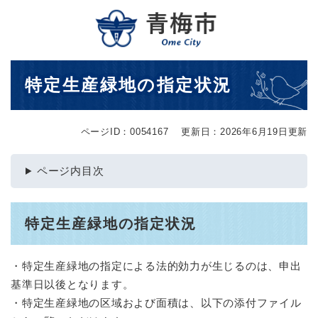
ペ
メニューを飛ばして本文へ
ー
ジ
の
先
本
特定生産緑地の指定状況
頭
文
で
す
。
ページID：0054167
更新日：2026年6月19日更新
ページ内目次
特定生産緑地の指定状況
・特定生産緑地の指定による法的効力が生じるのは、申出
基準日以後となります。
・特定生産緑地の区域および面積は、以下の添付ファイル