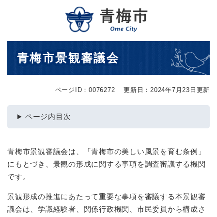
ペ
メニューを飛ばして本文へ
ー
ジ
の
先
本
青梅市景観審議会
頭
文
で
す
。
ページID：0076272
更新日：2024年7月23日更新
ページ内目次
青梅市景観審議会は、「青梅市の美しい風景を育む条例」
にもとづき、景観の形成に関する事項を調査審議する機関
です。
景観形成の推進にあたって重要な事項を審議する本景観審
議会は、学識経験者、関係行政機関、市民委員から構成さ