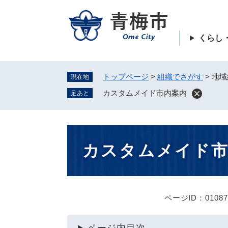
ペ
ー
ジ
くらし
の
先
頭
トップページ
>
組織でさがす
>
地域
現在地
で
す
カスタムメイド市内案内
足あと
。
本
カスタムメイド
文
ページID：01087