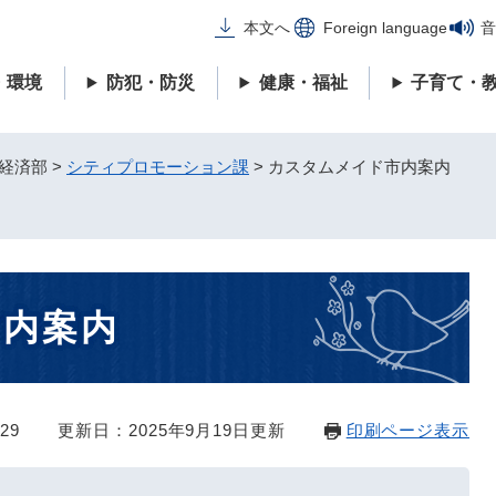
メニューを飛ばして本文へ
本文へ
Foreign language
音
・環境
防犯・防災
健康・福祉
子育て・
経済部
>
シティプロモーション課
>
カスタムメイド市内案内
市内案内
29
更新日：2025年9月19日更新
印刷ページ表示