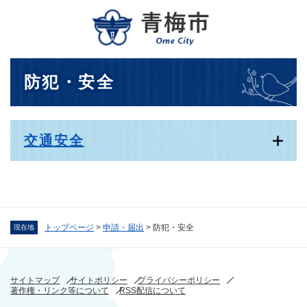
ペ
メニューを飛ばして本文へ
ー
ジ
の
先
本
防犯・安全
頭
文
で
す
。
交通安全
トップページ
>
申請・届出
>
防犯・安全
現在地
サイトマップ
サイトポリシー
プライバシーポリシー
著作権・リンク等について
RSS配信について