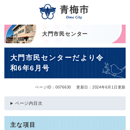
ペ
メニューを飛ばして本文へ
ー
ジ
の
先
頭
大門市民センター
で
す
本
。
大門市民センターだより令
文
和6年6月号
ページID：0076630
更新日：2024年6月1日更新
ページ内目次
主な項目