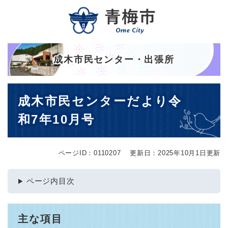
ペ
メニューを飛ばして本文へ
ー
ジ
の
先
頭
成木市民センター・出張所
で
す
本
。
成木市民センターだより令
文
和7年10月号
ページID：0110207
更新日：2025年10月1日更新
ページ内目次
主な項目