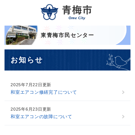
ペ
メニューを飛ばして本文へ
ー
ジ
の
先
頭
東青梅市民センター
で
す
本
。
お知らせ
文
2025年7月22日更新
和室エアコン修繕完了について
2025年6月23日更新
和室エアコンの故障について