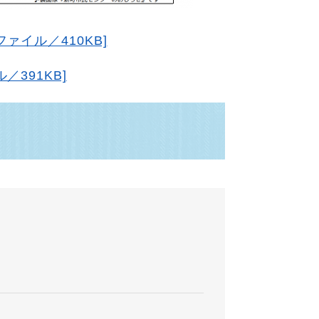
ァイル／410KB]
／391KB]