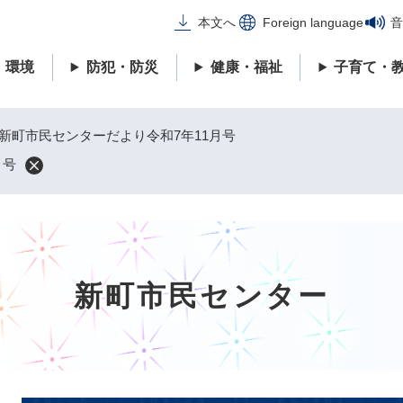
メニューを飛ばして本文へ
本文へ
Foreign language
音
・環境
防犯・防災
健康・福祉
子育て・
新町市民センターだより令和7年11月号
月号
新町市民センター