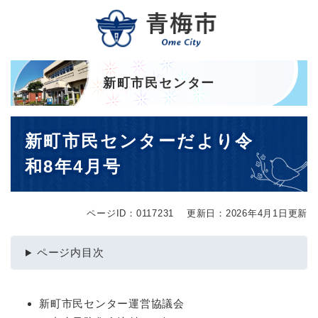
ペ
メニューを飛ばして本文へ
ー
ジ
の
先
頭
新町市民センター
で
す
本
。
新町市民センターだより令
文
和8年4月号
ページID：0117231
更新日：2026年4月1日更新
ページ内目次
新町市民センター運営協議会