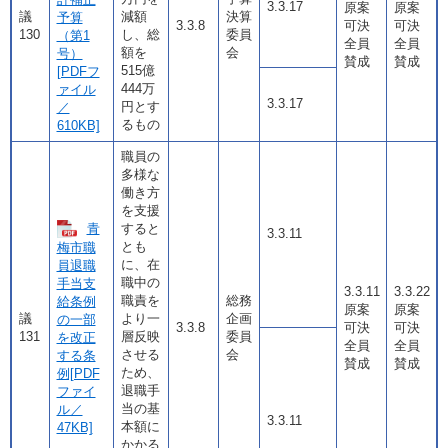
3.3.17
原案
原案
議
減額
決算
予算
3.3.8
可決
可決
130
し、総
委員
（第1
全員
全員
額を
会
号）
賛成
賛成
515億
[PDFフ
444万
ァイル
3.3.17
円とす
／
るもの
610KB]
職員の
多様な
働き方
を支援
青
すると
3.3.11
とも
梅市職
に、在
員退職
職中の
手当支
3.3.11
3.3.22
職責を
総務
給条例
原案
原案
議
より一
企画
の一部
3.3.8
可決
可決
131
層反映
委員
を改正
全員
全員
させる
会
する条
賛成
賛成
ため、
例[PDF
退職手
ファイ
当の基
ル／
3.3.11
本額に
47KB]
かかる