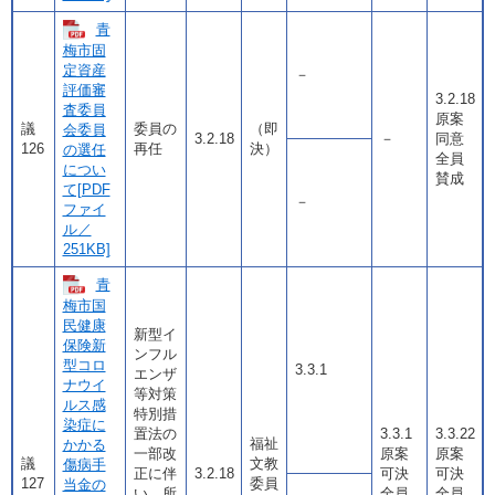
青
梅市固
定資産
－
評価審
3.2.18
査委員
原案
議
委員の
（即
会委員
3.2.18
－
同意
126
再任
決）
の選任
全員
につい
賛成
て[PDF
－
ファイ
ル／
251KB]
青
梅市国
民健康
新型イ
保険新
ンフル
型コロ
3.3.1
エンザ
ナウイ
等対策
ルス感
特別措
染症に
置法の
3.3.1
3.3.22
福祉
かかる
一部改
原案
原案
議
文教
傷病手
正に伴
3.2.18
可決
可決
127
委員
当金の
い、所
全員
全員