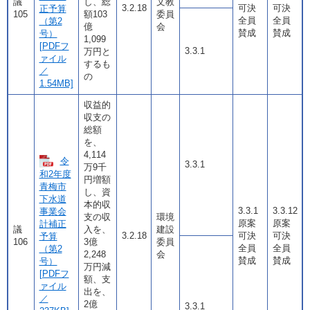
議
し、総
文教
3.2.18
可決
可決
正予算
105
額103
委員
全員
全員
（第2
億
会
賛成
賛成
号）
1,099
[PDFフ
3.3.1
万円と
ァイル
するも
／
の
1.54MB]
収益的
収支の
総額
を、
4,114
令
3.3.1
万9千
和2年度
円増額
青梅市
し、資
下水道
本的収
3.3.1
3.3.12
事業会
支の収
環境
原案
原案
計補正
議
入を、
建設
3.2.18
可決
可決
予算
106
3億
委員
全員
全員
（第2
2,248
会
賛成
賛成
号）
万円減
[PDFフ
額、支
ァイル
出を、
／
2億
3.3.1