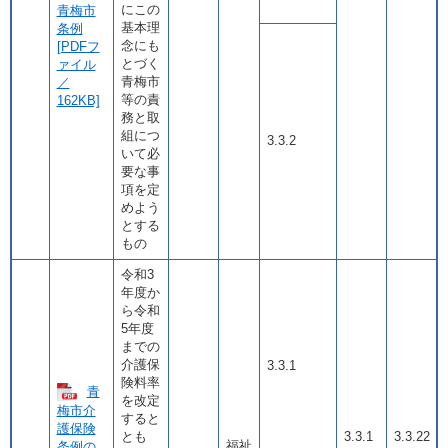
にこの
青梅市
基本理
条例
念にも
[PDFフ
とづく
ァイル
青梅市
／
等の責
162KB]
務と取
組につ
3.3.2
いて必
要な事
項を定
めよう
とする
もの
令和3
年度か
ら令和
5年度
までの
介護保
3.3.1
険料率
青
を改定
梅市介
すると
護保険
とも
3.3.1
3.3.22
福祉
条例の