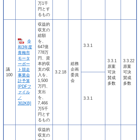
万1千
円とす
るもの
収益的
収支の
総額
令
を、
3.3.1
647億
和3年度
778万
青梅市
円、資
モータ
3.3.1
3.3.22
本的収
総務
ーボー
原案
原案
議
支の収
企画
ト競走
3.2.18
可決
可決
100
入を、
委員
事業会
賛成
賛成
1,500
会
計予算
多数
多数
万円、
[PDFフ
支出
ァイル
を、
／
3.3.1
7,466
302KB]
万5千
円とす
るもの
収益的
収支の