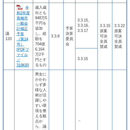
令
歳入歳
出とも
和2年度
948万5
青梅市
3.3.15、
千円を
一般会
3.3.16、
3.3.15
3.3.22
追加
予算
計補正
3.3.17
原案
原案
議
し、総
決算
予算
3.3.8
可決
可決
133
額を
委員
（第14
全員
全員
704億
会
号）
賛成
賛成
6,164
[PDFフ
万2千
ァイル
3.3.15
円とす
／
るもの
319KB]
男女に
かかわ
らず多
様な人
材が活
躍しや
すい環
境を整
える観
－
点か
ら、議