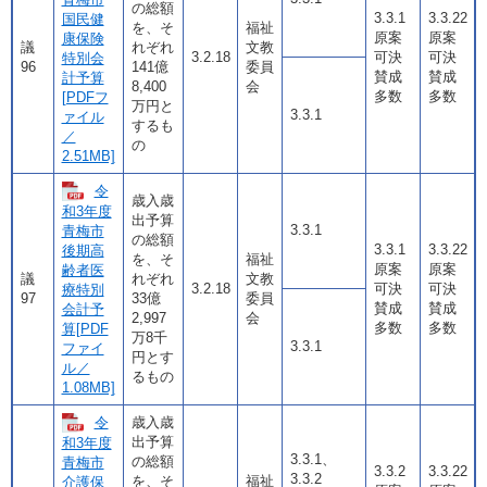
の総額
3.3.1
3.3.22
国民健
を、そ
福祉
原案
原案
康保険
議
れぞれ
文教
3.2.18
可決
可決
特別会
96
141億
委員
賛成
賛成
計予算
8,400
会
多数
多数
[PDFフ
万円と
3.3.1
ァイル
するも
／
の
2.51MB]
令
歳入歳
和3年度
出予算
3.3.1
青梅市
の総額
3.3.1
3.3.22
後期高
を、そ
福祉
原案
原案
齢者医
議
れぞれ
文教
3.2.18
可決
可決
療特別
97
33億
委員
賛成
賛成
会計予
2,997
会
多数
多数
算[PDF
万8千
3.3.1
ファイ
円とす
ル／
るもの
1.08MB]
令
歳入歳
出予算
和3年度
3.3.1、
の総額
青梅市
3.3.2
3.3.22
3.3.2
を、そ
福祉
介護保