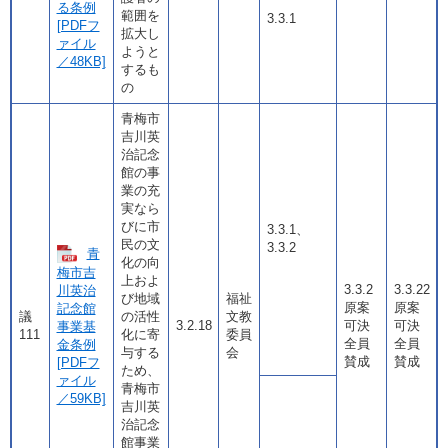
る条例
範囲を
3.3.1
[PDFフ
拡大し
ァイル
ようと
／48KB]
するも
の
青梅市
吉川英
治記念
館の事
業の充
実なら
びに市
3.3.1、
民の文
3.3.2
青
化の向
梅市吉
上およ
3.3.2
3.3.22
川英治
び地域
福祉
原案
原案
記念館
議
の活性
文教
3.2.18
可決
可決
事業基
111
化に寄
委員
全員
全員
金条例
与する
会
賛成
賛成
[PDFフ
ため、
ァイル
青梅市
／59KB]
吉川英
治記念
館事業