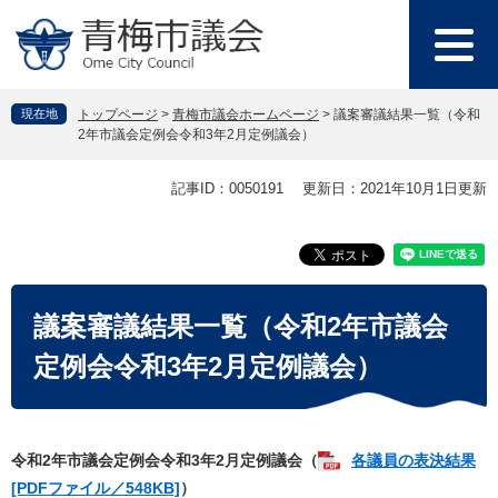
ペ
メ
ー
ニ
ジ
ュ
の
ー
先
を
現在地
トップページ
>
青梅市議会ホームページ
>
議案審議結果一覧（令和
頭
飛
2年市議会定例会令和3年2月定例議会）
で
ば
す
し
本
記事ID：0050191
更新日：2021年10月1日更新
。
て
文
本
文
へ
議案審議結果一覧（令和2年市議会
定例会令和3年2月定例議会）
令和2年市議会定例会令和3年2月定例議会（
各議員の表決結果
[PDFファイル／548KB]
）