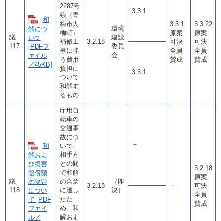
2287号
3.3.1
線（青
和
梅市大
3.3.1
3.3.22
環境
解につ
柳町）
原案
原案
議
建設
いて
補修工
3.2.18
可決
可決
117
委員
[PDFフ
事に伴
全員
全員
会
ァイル
う費用
賛成
賛成
／45KB]
負担に
3.3.1
ついて
和解す
るもの
庁用自
転車の
交通事
故につ
－
和
いて、
相手方
解およ
との間
び損害
3.2.18
で和解
賠償額
原案
議
の合意
（即
の決定
3.2.18
－
可決
118
に達し
決）
につい
全員
たた
て [PDF
賛成
め、和
ファイ
解およ
ル／