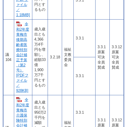
3.3.1
円とす
ァイル
るもの
／
1.18MB]
令
歳入歳
和2年度
出とも
青梅市
3.3.1
4,366
後期高
万4千
齢者医
3.3.1
3.3.12
円を増
福祉
療特別
原案
原案
議
額し、
文教
会計補
3.2.18
可決
可決
104
総額33
委員
正予算
全員
全員
億
会
（第2
賛成
賛成
1,900
号）
万7千
[PDFフ
3.3.1
円とす
ァイル
るもの
／
928KB]
令
歳入歳
和2年度
出とも
青梅市
950万2
3.3.1
介護保
千円を
3.3.1
3.3.12
険特別
減額
福祉
原案
原案
会計補