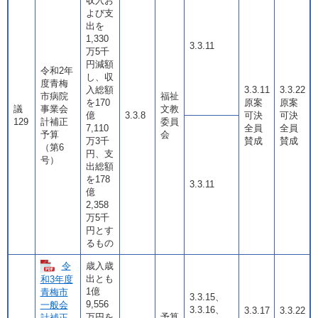
収入お
よび支
出を
1,330
3.3.11
万5千
円減額
令和2年
し、収
度青梅
入総額
3.3.11
3.3.22
市病院
福祉
を170
原案
原案
議
事業会
文教
億
3.3.8
可決
可決
129
計補正
委員
7,110
全員
全員
予算
会
万3千
賛成
賛成
（第6
円、支
号）
出総額
を178
3.3.11
億
2,358
万5千
円とす
るもの
令
歳入歳
出とも
和3年度
1億
青梅市
3.3.15、
9,556
一般会
3.3.16、
3.3.17
3.3.22
万円を
予算
計補正