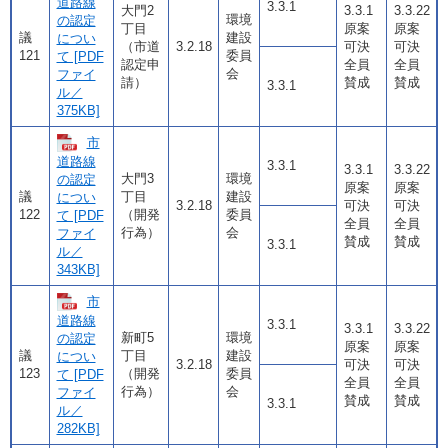
道路線
3.3.1
大門2
3.3.1
3.3.22
環境
の認定
丁目
原案
原案
議
建設
につい
（市道
3.2.18
可決
可決
121
委員
て [PDF
認定申
全員
全員
会
ファイ
請）
賛成
賛成
3.3.1
ル／
375KB]
市
道路線
3.3.1
3.3.1
3.3.22
大門3
環境
の認定
原案
原案
議
丁目
建設
につい
3.2.18
可決
可決
122
（開発
委員
て [PDF
全員
全員
行為）
会
ファイ
賛成
賛成
3.3.1
ル／
343KB]
市
道路線
3.3.1
3.3.1
3.3.22
新町5
環境
の認定
原案
原案
議
丁目
建設
につい
3.2.18
可決
可決
123
（開発
委員
て [PDF
全員
全員
行為）
会
ファイ
賛成
賛成
3.3.1
ル／
282KB]