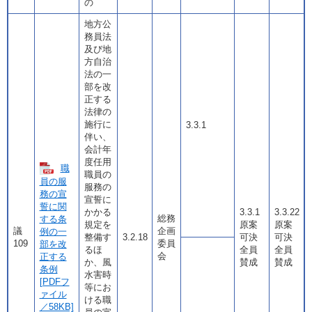
の
地方公
務員法
及び地
方自治
法の一
部を改
正する
法律の
施行に
3.3.1
伴い、
会計年
度任用
職
職員の
員の服
服務の
務の宣
宣誓に
誓に関
かかる
3.3.1
3.3.22
総務
する条
規定を
原案
原案
議
企画
例の一
整備す
3.2.18
可決
可決
109
委員
部を改
るほ
全員
全員
会
正する
か、風
賛成
賛成
条例
水害時
[PDFフ
等にお
ァイル
ける職
／58KB]