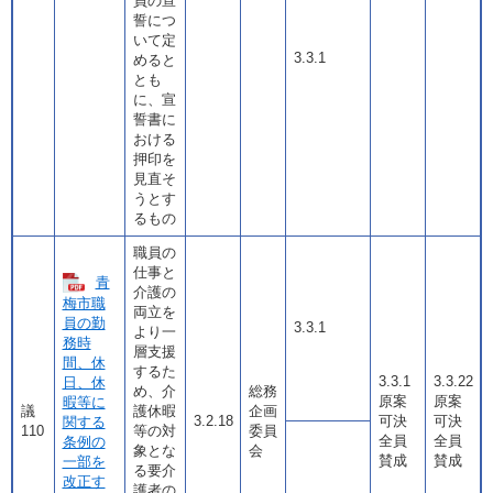
員の宣
誓につ
いて定
3.3.1
めると
とも
に、宣
誓書に
おける
押印を
見直そ
うとす
るもの
職員の
仕事と
青
介護の
梅市職
両立を
員の勤
3.3.1
より一
務時
層支援
間、休
するた
3.3.1
3.3.22
日、休
め、介
総務
原案
原案
暇等に
議
護休暇
企画
3.2.18
可決
可決
関する
110
等の対
委員
全員
全員
条例の
象とな
会
賛成
賛成
一部を
る要介
改正す
護者の