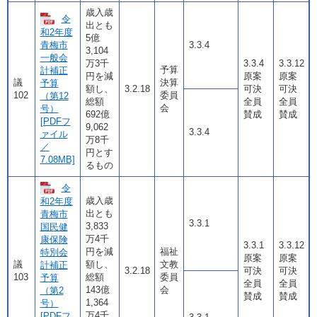
歳入歳
令
出とも
和2年度
5億
青梅市
3.3.4
3,104
一般会
万3千
3.3.4
3.3.12
予算
計補正
円を減
原案
原案
議
決算
予算
額し、
3.2.18
可決
可決
102
委員
（第12
総額
全員
全員
会
号）
692億
賛成
賛成
[PDFフ
9,062
3.3.4
ァイル
万8千
／
円とす
7.08MB]
るもの
令
歳入歳
和2年度
出とも
青梅市
3.3.1
3,833
国民健
万4千
康保険
3.3.1
3.3.12
円を減
福祉
特別会
原案
原案
議
額し、
文教
計補正
3.2.18
可決
可決
103
総額
委員
予算
全員
全員
143億
会
（第2
賛成
賛成
1,364
号）
万4千
[PDFフ