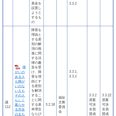
基金を
3.3.2
設置し
ようと
するも
の
障害を
理由と
する差
別の解
消の推
進に関
する法
律の趣
障
旨を受
3.3.1、
け、障
がいの
3.3.2
害を理
ある人
由とす
も障が
る差別
いのな
を解消
い人も
するこ
3.3.2
3.3.22
その人
福祉
とに関
原案
原案
らしく
議
文教
する基
3.2.18
可決
可決
暮らせ
112
委員
本理念
全員
全員
る共生
会
ならび
賛成
賛成
のまち