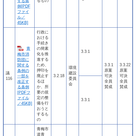
－
るもの
する条
例[PDF
ファイ
ル／
45KB]
行政に
おける
手続き
青
の簡素
3.3.1
化を推
梅市消
進する
防団に
ため、
3.3.1
3.3.22
関する
環境
押印を
原案
原案
条例の
議
建設
廃止す
3.2.18
可決
可決
一部を
116
委員
るほ
全員
全員
改正す
会
か、所
賛成
賛成
る条例
要の規
[PDFフ
定の整
ァイル
3.3.1
備を行
／45KB]
おうと
するも
の
青梅市
道青