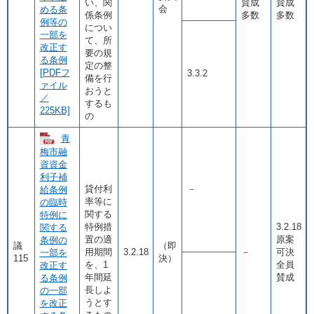
い、関
賛成
賛成
会
める条
係条例
多数
多数
例等の
につい
一部を
て、所
改正す
要の規
る条例
定の整
[PDFフ
3.3.2
備を行
ァイル
おうと
／
するも
225KB]
の
青
梅市融
資資金
利子補
貸付利
－
給条例
率等に
の臨時
関する
特例に
特例措
3.2.18
関する
置の適
原案
条例の
議
（即
用期間
3.2.18
－
可決
一部を
115
決）
を、1
全員
改正す
年間延
賛成
る条例
長しよ
の一部
うとす
を改正