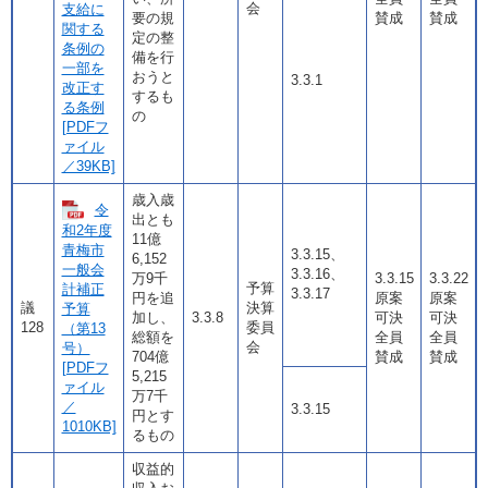
会
支給に
要の規
賛成
賛成
関する
定の整
条例の
備を行
一部を
おうと
3.3.1
改正す
するも
る条例
の
[PDFフ
ァイル
／39KB]
歳入歳
令
出とも
和2年度
11億
青梅市
3.3.15、
6,152
一般会
3.3.16、
万9千
3.3.15
3.3.22
予算
計補正
3.3.17
円を追
原案
原案
議
決算
予算
加し、
3.3.8
可決
可決
128
委員
（第13
総額を
全員
全員
会
号）
704億
賛成
賛成
[PDFフ
5,215
ァイル
万7千
／
3.3.15
円とす
1010KB]
るもの
収益的