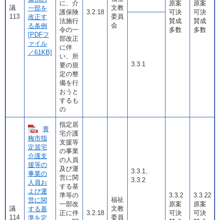
に、介
原案
原案
議
文教
一部を
護保険
3.2.18
可決
可決
113
委員
改正す
法施行
賛成
賛成
会
る条例
令の一
多数
多数
[PDFフ
部改正
ァイル
に伴
／61KB]
い、所
3.3.1
要の規
定の整
備を行
おうと
するも
の
指定居
青
宅介護
梅市指
支援等
定居宅
の事業
介護支
の人員
援等の
及び運
3.3.1、
事業の
営に関
3.3.2
人員お
する基
よび運
準等の
3.3.2
3.3.22
福祉
営に関
一部改
原案
原案
議
文教
する基
正に伴
3.2.18
可決
可決
114
委員
準を定