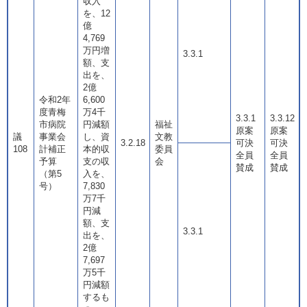
収入
を、12
億
4,769
万円増
3.3.1
額、支
出を、
2億
令和2年
6,600
度青梅
万4千
3.3.1
3.3.12
市病院
円減額
福祉
原案
原案
議
事業会
し、資
文教
3.2.18
可決
可決
108
計補正
本的収
委員
全員
全員
予算
支の収
会
賛成
賛成
（第5
入を、
号）
7,830
万7千
円減
額、支
3.3.1
出を、
2億
7,697
万5千
円減額
するも