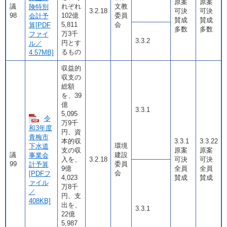
原案
原案
議
れぞれ
文教
険特別
3.2.18
可決
可決
98
102億
委員
会計予
賛成
賛成
5,811
会
算[PDF
多数
多数
万3千
ファイ
3.3.2
円とす
ル／
るもの
4.57MB]
収益的
収支の
総額
を、39
億
3.3.1
5,095
令
万9千
和3年度
円、資
青梅市
本的収
3.3.1
3.3.22
環境
下水道
支の収
原案
原案
議
建設
事業会
入を、
3.2.18
可決
可決
99
委員
計予算
9億
全員
全員
会
[PDFフ
4,023
賛成
賛成
ァイル
万8千
／
円、支
408KB]
出を、
3.3.1
22億
5,987