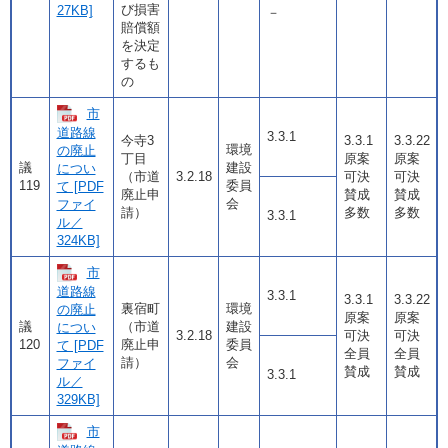
び損害
27KB]
－
賠償額
を決定
するも
の
市
道路線
3.3.1
今寺3
3.3.1
3.3.22
環境
の廃止
丁目
原案
原案
議
建設
につい
（市道
3.2.18
可決
可決
119
委員
て [PDF
廃止申
賛成
賛成
会
ファイ
請）
多数
多数
3.3.1
ル／
324KB]
市
道路線
3.3.1
3.3.1
3.3.22
裏宿町
環境
の廃止
原案
原案
議
（市道
建設
につい
3.2.18
可決
可決
120
廃止申
委員
て [PDF
全員
全員
請）
会
ファイ
賛成
賛成
3.3.1
ル／
329KB]
市