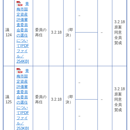
青
梅市固
定資産
－
評価審
3.2.18
査委員
原案
議
委員の
（即
会委員
3.2.18
－
同意
124
再任
決）
の選任
全員
につい
賛成
て[PDF
－
ファイ
ル／
254KB]
青
梅市固
定資産
－
評価審
3.2.18
査委員
原案
議
委員の
（即
会委員
3.2.18
－
同意
125
再任
決）
の選任
全員
につい
賛成
て[PDF
－
ファイ
ル／
253KB]