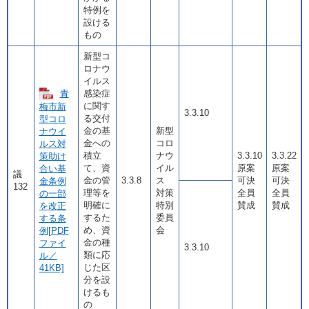
特例を
設ける
もの
新型コ
ロナウ
イルス
青
感染症
に関す
梅市新
3.3.10
る交付
型コロ
金の基
新型
ナウイ
金への
コロ
ルス対
積立
ナウ
3.3.10
3.3.22
策助け
て、資
イル
原案
原案
合い基
議
金の管
3.3.8
ス
可決
可決
金条例
132
理等を
対策
全員
全員
の一部
明確に
特別
賛成
賛成
を改正
するた
委員
する条
め、資
会
例[PDF
金の種
ファイ
3.3.10
類に応
ル／
じた区
41KB]
分を設
けるも
の