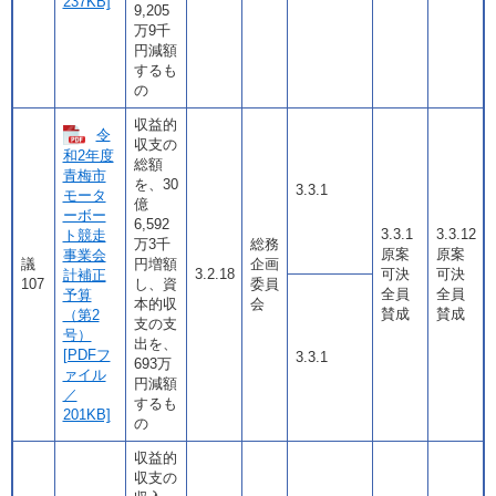
237KB]
9,205
万9千
円減額
するも
の
収益的
令
収支の
和2年度
総額
青梅市
を、30
3.3.1
モータ
億
ーボー
6,592
3.3.1
3.3.12
ト競走
万3千
総務
原案
原案
事業会
議
円増額
企画
3.2.18
可決
可決
計補正
107
し、資
委員
全員
全員
予算
本的収
会
賛成
賛成
（第2
支の支
号）
出を、
[PDFフ
3.3.1
693万
ァイル
円減額
／
するも
201KB]
の
収益的
収支の