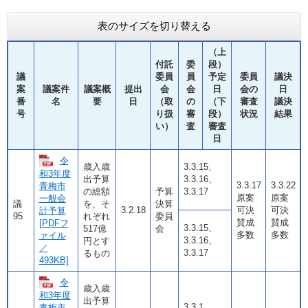
表のサイズを切り替える
（上
付託
委
段）
議
委員
員
予定
委員
議決
案
議案件
議案概
提出
会
会
日
会の
日
番
名
要
日
（取
の
（下
審査
議決
号
り扱
審
段）
状況
結果
い）
査
審査
日
令
歳入歳
3.3.15、
和3年度
出予算
3.3.16、
3.3.17
3.3.22
青梅市
の総額
予算
3.3.17
原案
原案
一般会
議
を、そ
決算
3.2.18
可決
可決
計予算
95
れぞれ
委員
賛成
賛成
[PDFフ
3.3.15、
517億
会
多数
多数
ァイル
3.3.16、
円とす
／
3.3.17
るもの
493KB]
令
歳入歳
和3年度
出予算
3.3.1
青梅市