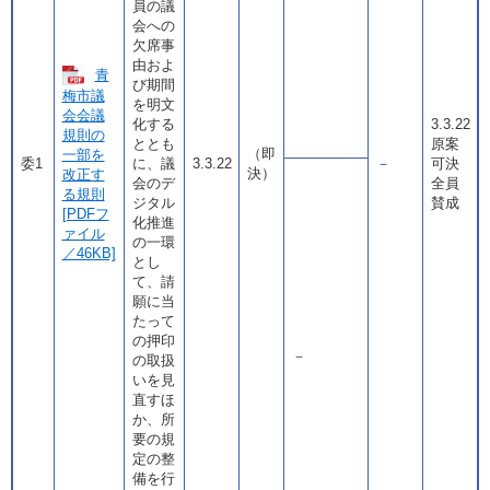
員の議
会への
欠席事
由およ
青
び期間
梅市議
を明文
会会議
化する
3.3.22
規則の
ととも
原案
（即
一部を
委1
に、議
3.3.22
－
可決
決）
改正す
会のデ
全員
る規則
ジタル
賛成
[PDFフ
化推進
ァイル
の一環
／46KB]
とし
て、請
願に当
たって
の押印
－
の取扱
いを見
直すほ
か、所
要の規
定の整
備を行