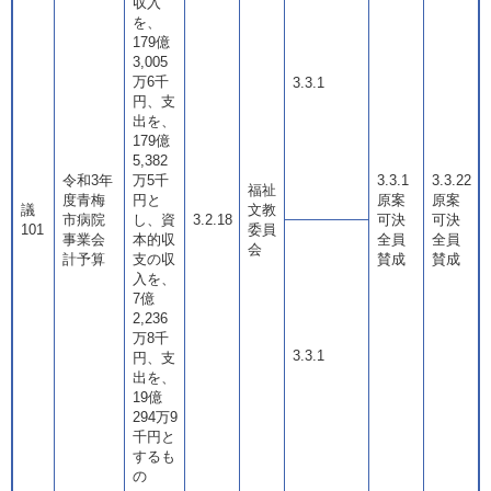
収入
を、
179億
3,005
万6千
3.3.1
円、支
出を、
179億
5,382
令和3年
万5千
3.3.1
3.3.22
福祉
度青梅
円と
原案
原案
議
文教
市病院
し、資
3.2.18
可決
可決
101
委員
事業会
本的収
全員
全員
会
計予算
支の収
賛成
賛成
入を、
7億
2,236
万8千
3.3.1
円、支
出を、
19億
294万9
千円と
するも
の