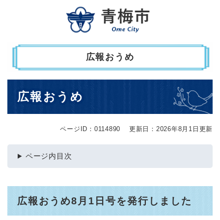
ペ
メニューを飛ばして本文へ
ー
ジ
の
先
広報おうめ
頭
で
す
本
。
広報おうめ
文
ページID：0114890
更新日：2026年8月1日更新
ページ内目次
広報おうめ8月1日号を発行しました