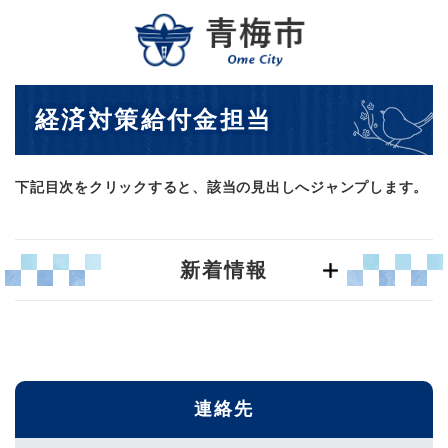
ペ
メニューを飛ばして本文へ
ー
ジ
の
先
本
経済対策給付金担当
頭
文
で
す
。
下記目次をクリックすると、該当の見出しへジャンプします。
新着情報
連絡先