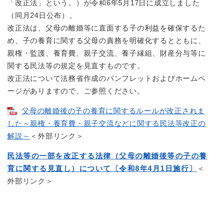
「改正法」という。）が令和6年5月17日に成立しました
（同月24日公布）。
改正法は、父母の離婚等に直面する子の利益を確保するた
め、子の養育に関する父母の責務を明確化するとともに、
親権・監護、養育費、親子交流、養子縁組、財産分与等に
関する民法等の規定を見直すものです。
改正法について法務省作成のパンフレットおよびホームペ
ージがありますので、ご参照ください。
父母の離婚後の子の養育に関するルールが改正されま
した～親権・養育費・親子交流などに関する民法等改正の
解説～
＜外部リンク＞
民法等の一部を改正する法律（父母の離婚後等の子の養
育に関する見直し）について〔令和8年4月1日施行〕
＜
外部リンク＞