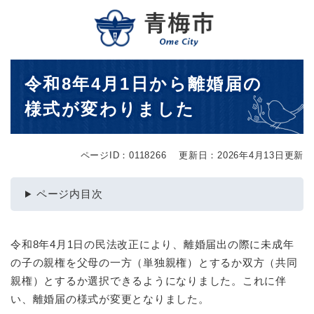
ペ
メニューを飛ばして本文へ
ー
ジ
の
先
本
令和8年4月1日から離婚届の
頭
文
で
様式が変わりました
す
。
ページID：0118266
更新日：2026年4月13日更新
ページ内目次
令和8年4月1日の民法改正により、離婚届出の際に未成年
の子の親権を父母の一方（単独親権）とするか双方（共同
親権）とするか選択できるようになりました。これに伴
い、離婚届の様式が変更となりました。