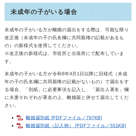
未成年の子がいる場合
未成年の子がいる方が離婚の届出をする際は、可能な限り
改正後（未成年の子の氏名欄に共同親権の記載があるも
の）の新様式を使用してください。
※改正後の新様式は、市役所と出張所にて配布していま
す。
未成年の子がいる方が令和8年4月1日以降に旧様式（未成
年の子の氏名欄に共同親権の記載がないもの）で届出をす
る場合、「別紙」に必要事項を記入し、「届出人署名」欄
に夫妻それぞれが署名の上、離婚届と併せて届出してくだ
さい。
離婚届別紙 [PDFファイル／787KB]
離婚届別紙（記入例） [PDFファイル／551KB]