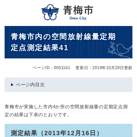
ペ
メニューを飛ばして本文へ
ー
ジ
の
先
本
青梅市内の空間放射線量定期
頭
文
で
定点測定結果41
す
。
ページID：0001161
更新日：2019年10月28日更新
ページ内目次
青梅市が実施した市内4か所の空間放射線量の定期定点測
定の結果は下表のとおりです。
測定結果（2013年12月16日）