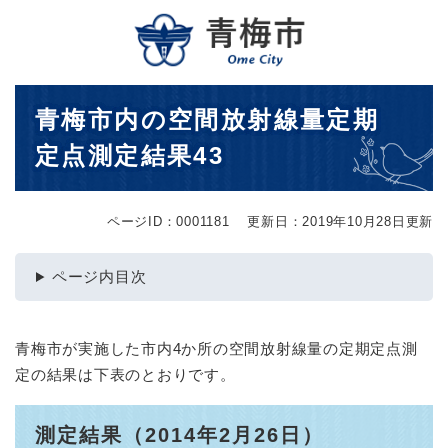
ペ
メニューを飛ばして本文へ
ー
ジ
の
先
本
青梅市内の空間放射線量定期
頭
文
で
定点測定結果43
す
。
ページID：0001181
更新日：2019年10月28日更新
ページ内目次
青梅市が実施した市内4か所の空間放射線量の定期定点測
定の結果は下表のとおりです。
測定結果（2014年2月26日）