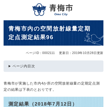
ペ
メニューを飛ばして本文へ
ー
ジ
の
先
本
青梅市内の空間放射線量定期
頭
文
で
定点測定結果96
す
。
ページID：0002111
更新日：2019年10月28日更新
ページ内目次
青梅市が実施した市内4か所の空間放射線量の定期定点測
定の結果は下表のとおりです。
測定結果（2018年7月12日）