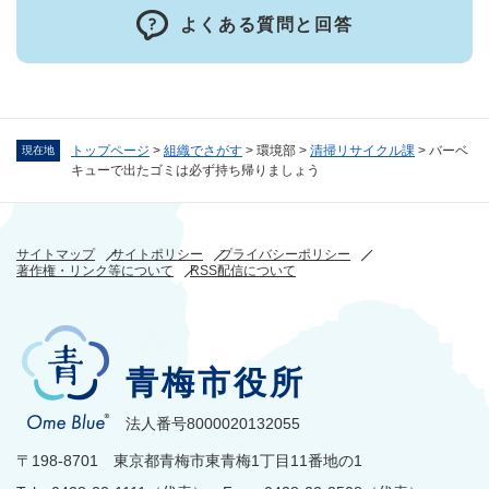
よくある質問と回答
トップページ
>
組織でさがす
>
環境部
>
清掃リサイクル課
>
バーベ
現在地
キューで出たゴミは必ず持ち帰りましょう
サイトマップ
サイトポリシー
プライバシーポリシー
著作権・リンク等について
RSS配信について
青梅市役所
法人番号8000020132055
〒198-8701 東京都青梅市東青梅1丁目11番地の1