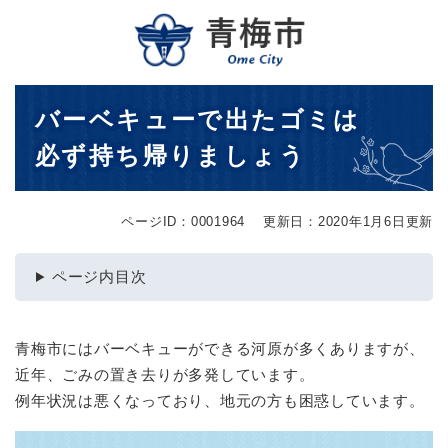
ペ
メニューを飛ばして本文へ
ー
ジ
の
先
本
バーベキューで出たゴミは
頭
文
で
必ず持ち帰りましょう
す
。
ページID：0001964
更新日：2020年1月6日更新
ページ内目次
青梅市にはバーベキューができる河原が多くありますが、
近年、ごみの置き去りが多発しています。
例年状況は悪くなっており、地元の方も困惑しています。