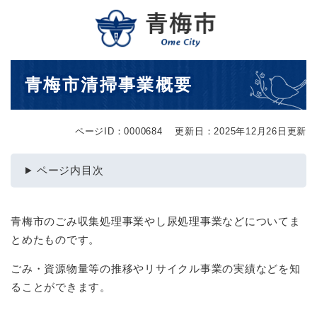
ペ
メニューを飛ばして本文へ
ー
ジ
の
先
本
青梅市清掃事業概要
頭
文
で
す
。
ページID：0000684
更新日：2025年12月26日更新
ページ内目次
青梅市のごみ収集処理事業やし尿処理事業などについてま
とめたものです。
ごみ・資源物量等の推移やリサイクル事業の実績などを知
ることができます。