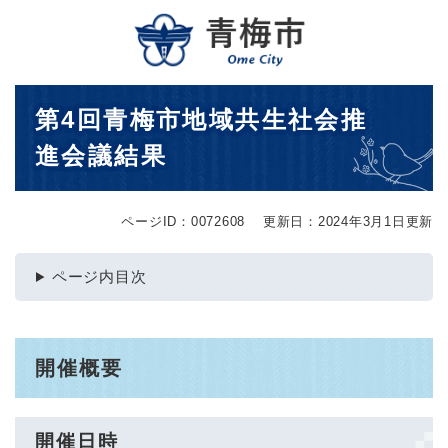
ペ
メニューを飛ばして本文へ
ー
ジ
の
先
本
第4回青梅市地域共生社会推
頭
文
で
進会議結果
す
。
ページID：0072608
更新日：2024年3月1日更新
ページ内目次
開催概要
開催日時