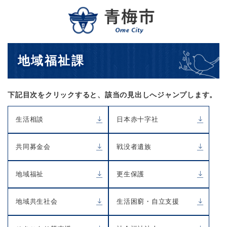
ペ
メニューを飛ばして本文へ
ー
ジ
の
先
本
地域福祉課
頭
文
で
す
。
下記目次をクリックすると、該当の見出しへジャンプします。
生活相談
日本赤十字社
共同募金会
戦没者遺族
地域福祉
更生保護
地域共生社会
生活困窮・自立支援