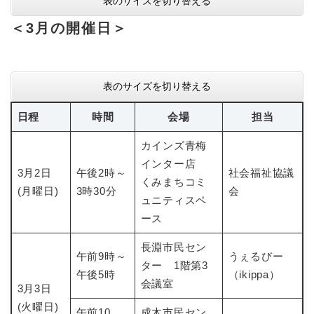
表のサイズを切り替える
＜3月の開催日＞
表のサイズを切り替える
日程
時間
会場
担当
カインズ青梅
インター店
3月2日
午後2時～
社会福祉協議
くみまちコミ
(月曜日)
3時30分
会
ュニティスペ
ース
長淵市民セン
午前9時～
うぇるびー
ター 1階第3
午後5時
（ikippa）
会議室
3月3日
(火曜日)
午前10
成木市民セン