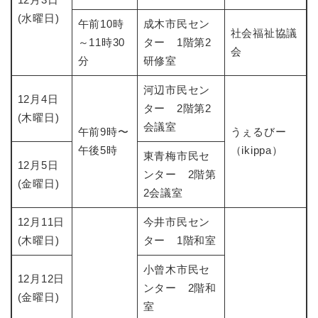
(水曜日)
午前10時
成木市民セン
社会福祉協議
～11時30
ター 1階第2
会
分
研修室
河辺市民セン
12月4日
ター 2階第2
(木曜日)
会議室
午前9時〜
うぇるびー
午後5時
（ikippa）​
東青梅市民セ
12月5日
ンター 2階第
(金曜日)
2会議室
12月11日
今井市民セン
(木曜日)
ター 1階和室
小曾木市民セ
12月12日
ンター 2階和
(金曜日)
室