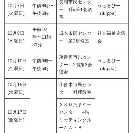
長淵市民センタ
10月7日
午前9時〜
うぇるびー
ー 1階第1会議
(火曜日)
午後5時
（ikippa）
室
午前10
10月8日
成木市民センタ
社会福祉協議
時〜11時
(水曜日)
ー 第2研修室
会
30分
東青梅市民セン
10月10日
午前9時〜
うぇるびー
ター 2階第2会
(金曜日)
午後5時
（ikippa）
議室
10月15日
小曾木市民セン
(水曜日)
ター 料理教室
Ｓ＆Ｄたまぐー
10月17日
センター 4階
(金曜日)
ミーティングル
ームＡ・Ｂ