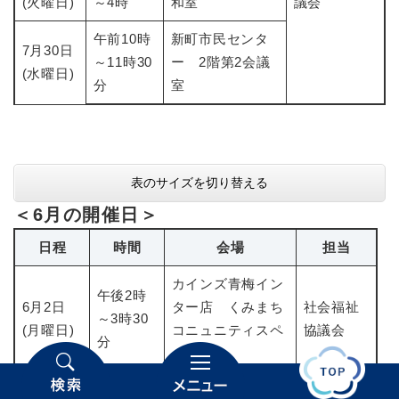
(火曜日)
～4時
和室
議会
午前10時
​新町市民センタ
7月30日
～11時30
ー 2階第2会議
(水曜日)
分
室
表のサイズを切り替える
＜6月の開催日＞
日程
時間
会場
担当
カインズ青梅イン
午後2時
6月2日
ター店 くみまち
社会福祉
～3時30
(月曜日)
コニュニティスペ
協議会
分
ース
6月3日
長淵市民センタ