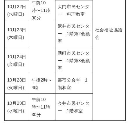
午前10
10月22日
大門市民センタ
時〜11時
(水曜日)
ー 料理教室
30分
沢井市民センタ
10月23日
社会福祉協議
ー 1階第2会議
(木曜日)
会
室
新町市民センタ
10月24日
ー 1階第3会議
(金曜日)
室
10月28日
午後2時～
裏宿公会堂 1
(火曜日)
4時
階和室
午前10
10月29日
今井市民センタ
時〜11時
(水曜日)
ー 1階和室
30分