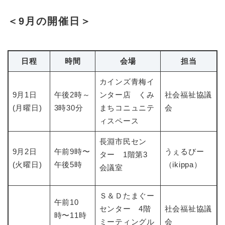
＜9月の開催日＞
日程
時間
会場
担当
カインズ青梅イ
9月1日
午後2時～
ンター店 くみ
社会福祉協議
(月曜日)
3時30分
まちコニュニテ
会
ィスペース
長淵市民セン
9月2日
午前9時〜
うぇるびー
ター 1階第3
(火曜日)
午後5時
（ikippa）
会議室
Ｓ＆Ｄたまぐー
午前10
センター 4階
社会福祉協議
時〜11時
ミーティングル
会