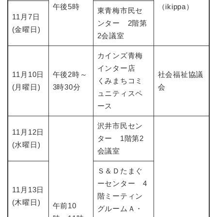
午後5時
（ikippa）
東青梅市民セ
11月7日
ンター 2階第
(金曜日)
2会議室
カインズ青梅
インター店
11月10日
午後2時～
社会福祉協議
くみまちコミ
(月曜日)
3時30分
会
ュニティスペ
ース
沢井市民セン
11月12日
ター 1階第2
(水曜日)
会議室
Ｓ＆Ｄたまぐ
ーセンター 4
11月13日
階ミーティン
(木曜日)
午前10
グルームＡ・