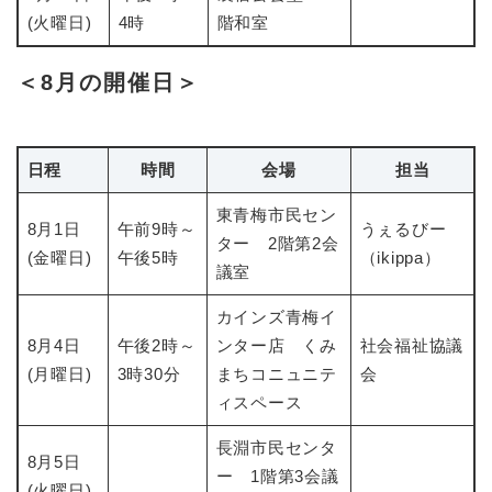
(火曜日)
4時
階和室
＜8月の開催日＞
日程
時間
会場
担当
東青梅市民セン
8月1日
午前9時～
​うぇるびー
ター 2階第2会
(金曜日)
午後5時
（ikippa）
議室
カインズ青梅イ
8月4日
午後2時～
ンター店 くみ
社会福祉協議
(月曜日)
3時30分
まちコニュニテ
会
ィスペース
長淵市民センタ
8月5日
ー 1階第3会議
(火曜日)