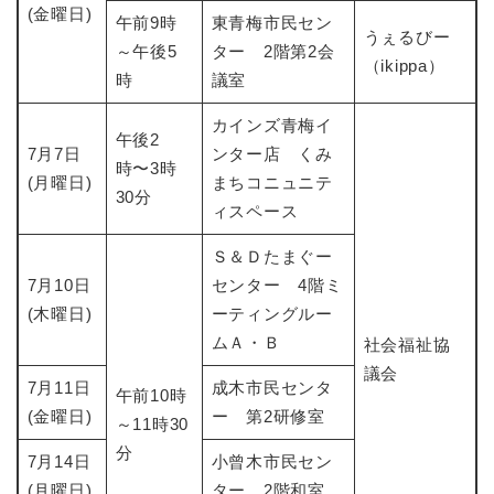
(金曜日)
午前9時
東青梅市民セン
うぇるびー
～午後5
ター 2階第2会
（ikippa）
時
議室
カインズ青梅イ
午後2
7月7日
ンター店 くみ
時〜3時
(月曜日)
まちコニュニテ
30分
ィスペース
Ｓ＆Ｄたまぐー
7月10日
センター 4階ミ
(木曜日)
ーティングルー
ムＡ・Ｂ
社会福祉協
議会
7月11日
成木市民センタ
午前10時
(金曜日)
ー 第2研修室
～11時30
分
7月14日
小曾木市民セン
(月曜日)
ター 2階和室