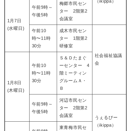
（ikippa）
梅郷市民セン
午前9時～
ター 2階第2
午後5時
会議室
1月7日
(水曜日)
午前10
成木市民セン
時〜11時
ター 1階第2
30分
研修室
社会福祉協議
Ｓ＆Ｄたまぐ
会
午前10
ーセンター 4
時〜11時
階ミーティン
30分
グルームＡ・
1月8日
Ｂ
(木曜日)
河辺市民セン
午前9時～
ター 2階第2
午後5時
会議室
うぇるびー
（ikippa）
東青梅市民セ