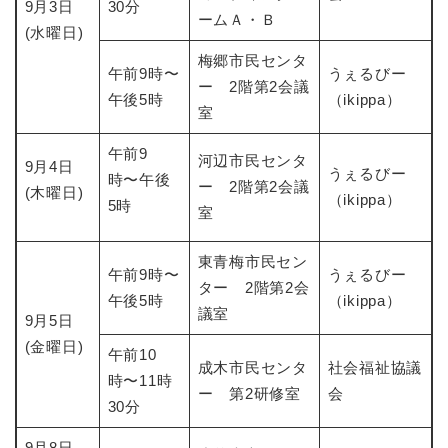
9月3日
30分
ームＡ・Ｂ
(水曜日)
梅郷市民センタ
午前9時〜
うぇるびー
ー 2階第2会議
午後5時
（ikippa）
室
午前9
河辺市民センタ
9月4日
うぇるびー
時〜午後
ー 2階第2会議
(木曜日)
（ikippa）
5時
室
東青梅市民セン
午前9時〜
うぇるびー
ター 2階第2会
午後5時
（ikippa）
議室
9月5日
(金曜日)
午前10
成木市民センタ
社会福祉協議
時〜11時
ー 第2研修室
会
30分
9月8日