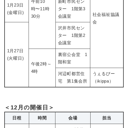
午前10
新町市民セン
1月23日
時〜11時
ター 1階第3
(金曜日)
​​社会福祉協議
30分
会議室
会
沢井市民セン
ター 1階第2
会議室
1月27日
裏宿公会堂 1
(火曜日)
階和室
午後2時～
4時
河辺町都営住
うぇるびー
宅 第1集会所
（ikippa）
＜12月の開催日＞
日程
時間
会場
担当