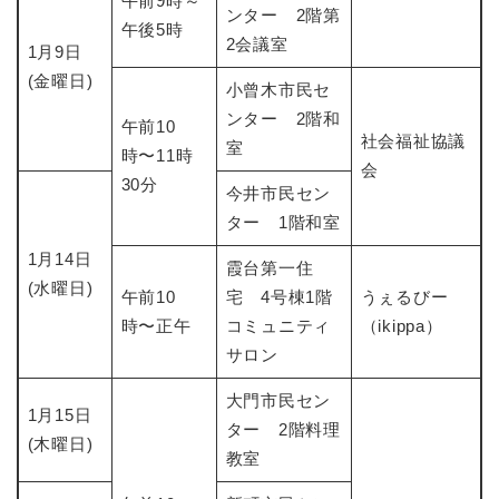
午前9時～
ンター 2階第
午後5時
2会議室
1月9日
(金曜日)
小曾木市民セ
ンター 2階和
午前10
社会福祉協議
室
時〜11時
会
30分
今井市民セン
ター 1階和室
1月14日
霞台第一住
(水曜日)
午前10
宅 4号棟1階
うぇるびー
時〜正午
コミュニティ
（ikippa）
サロン
大門市民セン
1月15日
ター 2階料理
(木曜日)
教室