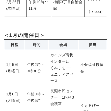
2月26日
午前10時〜
梅郷3丁目自治会
ー
(木曜日)
11時
館
（ikippa）
＜1月の開催日＞
日程
時間
会場
担当
カインズ青梅
インター店
1月5日
午後2時～
社会福祉協議
くみまちコミ
(月曜日)
3時30分
会
ュニティスペ
ース
長淵市民セン
1月6日
午前9時～
ター 1階第3
(火曜日)
午後5時
会議室
うぇるびー