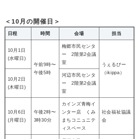
＜10月の開催日＞
日程
時間
会場
担当
梅郷市民センタ
10月1日
ー 2階第2会議
(水曜日)
室
午前9時〜
うぇるびー
午後5時
（ikippa）
河辺市民センタ
10月2日
ー 2階第2会議
(木曜日)
室
カインズ青梅イ
10月6日
午後2時〜
ンター店 くみ
​社会福祉協議
(月曜日)
3時30分
まちコニュニテ
会
ィスペース