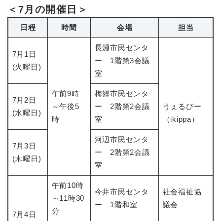
＜7月の開催日＞
日程
時間
会場
担当
長淵市民センタ
7月1日
ー 1階第3会議
(火曜日)
室
午前9時
梅郷市民センタ
7月2日
～午後5
ー 2階第2会議
うぇるびー
(水曜日)
時
室
（ikippa）
河辺市民センタ
7月3日
ー 2階第2会議
(木曜日)
室
午前10時
今井市民センタ
社会福祉協
～11時30
ー 1階和室
議会
分
7月4日