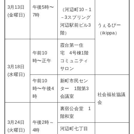
3月13日
午後5時〜
（河辺町10－1
(金曜日)
7時
－3スプリング
河辺駅前ビル3
うぇるびー
階）
（ikippa）
霞台第一住
午前10
宅 4号棟1階
時〜正午
コミュニティ
3月18日
サロン
(水曜日)
午前10
新町市民セン
時〜午後4
ター 1階第3
社会福祉協議
時
会議室
会
裏宿公会堂 1
階和室
3月24日
午後2時～
​河辺町七丁目
(火曜日)
4時