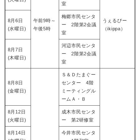
室
梅郷市民センタ
8月6日
午前9時～
うぇるびー
ー 2階第2会議
(水曜日)
午後5時
（ikippa）
室
河辺市民センタ
8月7日
ー 2階第2会議
(木曜日)
室
Ｓ＆Ｄたまぐー
8月8日
センター 4階
(金曜日)
ミーティングル
ームＡ・Ｂ
8月12日
成木市民センタ
(火曜日)
ー 第2研修室
8月14日
今井市民センタ