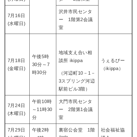
沢井市民センタ
7月16日
ー 1階第2会議
(水曜日)
室
地域支え合い相
午後5時
7月18日
談所 ikippa
うぇるびー
30分～7
(金曜日)
（ikippa）
時30分
（河辺町10－1－
3スプリング河辺
駅前ビル3階）
午前10時
大門市民センタ
7月24日
～11時30
ー 2階第1会議
(木曜日)
分
室
7月29日
午後2時
裏宿公会堂 1階
社会福祉協