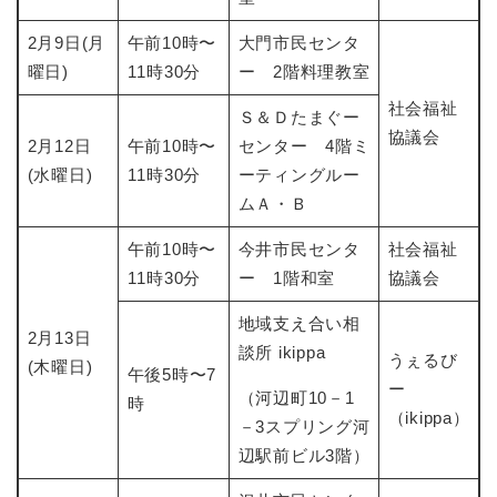
2月9日(月
午前10時〜
大門市民センタ
曜日)
11時30分
ー 2階料理教室
社会福祉
Ｓ＆Ｄたまぐー
協議会
2月12日
午前10時〜
センター 4階ミ
(水曜日)
11時30分
ーティングルー
ムＡ・Ｂ
午前10時〜
今井市民センタ
社会福祉
11時30分
ー 1階和室
協議会
地域支え合い相
2月13日
談所 ikippa
​​うぇるび
(木曜日)
午後5時〜7
ー
（河辺町10－1
時
（ikippa）
－3スプリング河
辺駅前ビル3階）