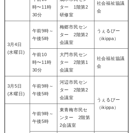
社会福祉協議
時〜11時
ター 1階第2
会
30分
研修室
梅郷市民セン
午前9時～
うぇるびー
ター 2階第2
午後5時
（ikippa）
会議室
3月4日
(水曜日)
午前10
大門市民セン
社会福祉協議
時〜11時
ター 2階第1
会
30分
会議室
河辺市民セン
3月5日
午前9時～
ター 2階第2
(木曜日)
午後5時
会議室
うぇるびー
（ikippa）
東青梅市民セ
午前9時～
ンター 2階第
午後5時
2会議室