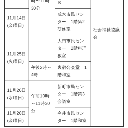
時〜11時
Ｂ
30分
成木市民セン
11月14日
ター 1階第2
(金曜日)
研修室
社会福祉協議
会
大門市民セン
ター 2階料理
11月25日
教室
(火曜日)
午後2時～
裏宿公会堂 1
4時
階和室
新町市民セン
11月26日
ター 1階第3
午前10時
(水曜日)
会議室
～11時30
分
11月28日
今井市民セン
(金曜日)
ター 1階和室