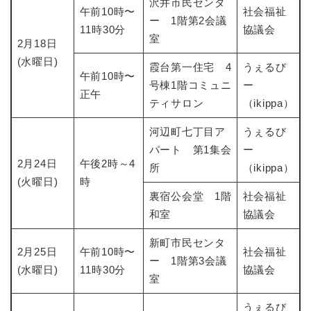
沢井市民センタ
午前10時〜
社会福祉
ー 1階第2会議
11時30分
協議会
室
2月18日
(水曜日)
霞台第一住宅 4
うぇるび
午前10時〜
号棟1階コミュニ
ー
正午
ティサロン
（ikippa）
河辺町七丁目ア
うぇるび
パート 第1集会
ー
2月24日
午後2時～4
所
（ikippa）
(火曜日)
時
裏宿公会堂 1階
社会福祉
和室
協議会
新町市民センタ
2月25日
午前10時〜
社会福祉
ー 1階第3会議
(水曜日)
11時30分
協議会
室
うぇるび