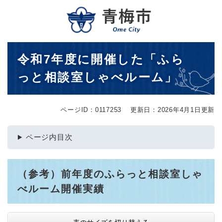
ペ
メニューを飛ばして本文へ
ー
ジ
の
先
本
令和7年度に開催した「ふら
頭
文
で
っと相談室しゃべルーム」
す
。
ページID：0117253
更新日：2026年4月1日更新
ページ内目次
（参考）前年度のふらっと相談室しゃ
べルーム開催実績