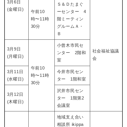
3月6日
Ｓ＆Ｄたまぐ
(金曜日)
午前10
ーセンター 4
時〜11時
階ミーティン
30分
グルームＡ・
Ｂ
小曾木市民セ
3月9日
社会福祉協議
ンター 2階和
(月曜日)
会
室
午前10
3月11日
今井市民セン
時〜11時
(水曜日)
ター 1階和室
30分
沢井市民セン
3月12日
ター 1階第2
(木曜日)
会議室
地域支え合い
相談所 ikippa