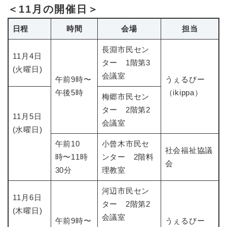
＜11月の開催日＞
日程
時間
会場
担当
長淵市民セン
11月4日
ター 1階第3
(火曜日)
会議室
午前9時〜
うぇるびー
午後5時
（ikippa）
梅郷市民セン
ター 2階第2
11月5日
会議室
(水曜日)
午前10
小曾木市民セ
​社会福祉協議
時〜11時
ンター 2階料
会
30分
理教室
河辺市民セン
11月6日
ター 2階第2
(木曜日)
会議室
午前9時〜
うぇるびー