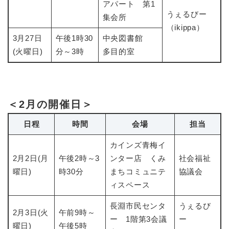
アパート 第1
​うぇるびー
集会所
（ikippa）
3月27日
午後1時30
中央図書館
(火曜日)
分～3時
多目的室
＜2月の開催日＞
日程
時間
会場
担当
カインズ青梅イ
2月2日(月
午後2時～3
ンター店 くみ
社会福祉
曜日)
時30分
まちコミュニテ
協議会
ィスペース
長淵市民センタ
うぇるび
2月3日(火
午前9時～
ー 1階第3会議
ー
曜日)
午後5時