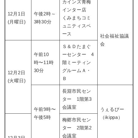
カインズ青梅
インター店
12月1日
午後2時～
くみまちコミ
(月曜日)
3時30分
ュニティスペ
ース
社会福祉協議
会
Ｓ＆Ｄたまぐ
午前10
ーセンター 4
時〜11時
階ミーティン
30分
グルームＡ・
12月2日
Ｂ
(火曜日)
長淵市民セン
ター 1階第3
会議室
午前9時〜
​うぇるびー
午後5時
（ikippa）
梅郷市民セン
ター 2階第2
会議室
12月3日