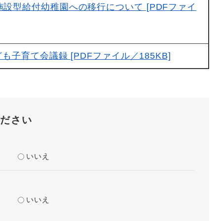
施設型給付幼稚園への移行について [PDFファイ
も子育て会議録 [PDFファイル／185KB]
ださい
？
いいえ
？
いいえ