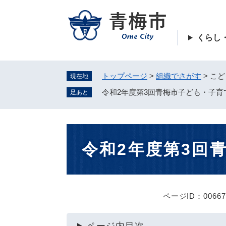
ペ
ー
ジ
くらし
の
先
頭
トップページ
>
組織でさがす
>
こど
現在地
で
す
令和2年度第3回青梅市子ども・子育
足あと
。
本
令和2年度第3回
文
ページID：00667