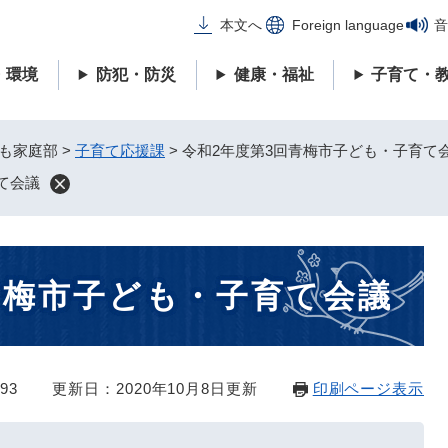
メニューを飛ばして本文へ
本文へ
Foreign language
音
・環境
防犯・防災
健康・福祉
子育て・
も家庭部
>
子育て応援課
>
令和2年度第3回青梅市子ども・子育て
て会議
青梅市子ども・子育て会議
93
更新日：2020年10月8日更新
印刷ページ表示