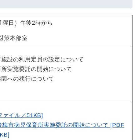
（月曜日）午後2時から
対策本部室
育施設の利用定員の設定について
育所実施委託の開始について
稚園への移行について
ファイル／51KB]
青梅市病児保育所実施委託の開始について [PDF
KB]