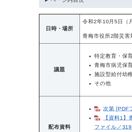
ページ内目次
令和2年10月5日
日時・場所
青梅市役所2階災害
特定教育・保
青梅市病児保
議題
施設型給付幼
その他
次第 [PDF
【資料1】
配布資料
ファイル／319