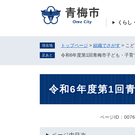
ペ
ー
ジ
くらし
の
先
頭
トップページ
>
組織でさがす
>
こど
現在地
で
す
令和6年度第1回青梅市子ども・子育
足あと
。
本
令和6年度第1回
文
ページID：0076