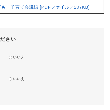
も・子育て会議録 [PDFファイル／207KB]
ださい
？
いいえ
？
いいえ