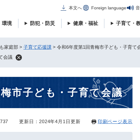
メニューを飛ばして本文へ
本文へ
Foreign language
音
・環境
防犯・防災
健康・福祉
子育て・
も家庭部
>
子育て応援課
>
令和6年度第1回青梅市子ども・子育て
て会議
青梅市子ども・子育て会議
737
更新日：2024年4月1日更新
印刷ページ表示