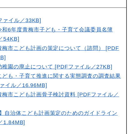
ファイル／33KB]
令和6年度青梅市子ども・子育て会議委員名簿
54KB]
青梅市こども計画の策定について（諮問） [PDF
B]
稚園の廃止について [PDFファイル／27KB]
こども・子育て推進に関する実態調査の調査結果
ァイル／16.96MB]
青梅市こども計画骨子検討資料 [PDFファイル／
】自治体こども計画策定のためのガイドライン
1.84MB]