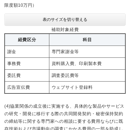
限度額10万円）
表のサイズを切り替える
補助対象経費
経費区分
科目
謝金
専門家謝金等
事務費
資料購入費、印刷製本費
委託費
調査委託費等
広告宣伝費
ウェブサイト登録料
(4)協業関係の成立後に実施する、具体的な製品やサービス
の研究・開発に移行する際の共同開発契約・秘密保持契約
の締結等に関する専門家への相談に要する費用ならびに既
存技術および市場動向の調査にかかる費用の一部を助成し