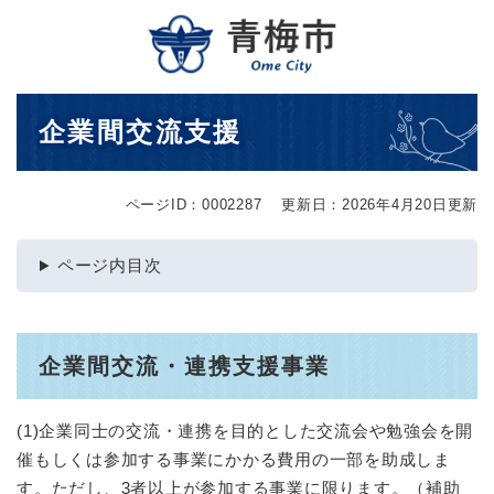
ペ
メニューを飛ばして本文へ
ー
ジ
の
先
本
企業間交流支援
頭
文
で
す
。
ページID：0002287
更新日：2026年4月20日更新
ページ内目次
企業間交流・連携支援事業
(1)企業同士の交流・連携を目的とした交流会や勉強会を開
催もしくは参加する事業にかかる費用の一部を助成しま
す。ただし、3者以上が参加する事業に限ります。（補助