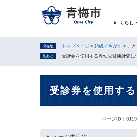
ペ
ー
ジ
くらし
の
先
頭
トップページ
>
組織でさがす
>
こど
現在地
で
す
受診券を使用する乳幼児健康診査に
足あと
。
本
受診券を使用する
文
ページID：0119