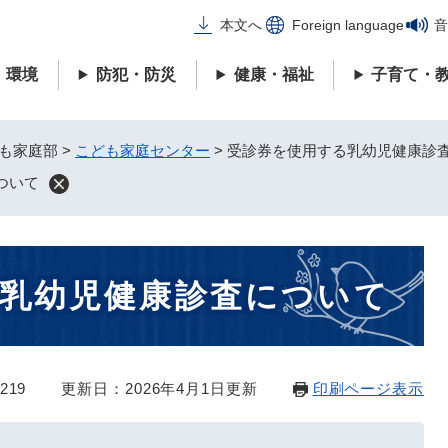
メニューを飛ばして本文へ
本文へ
Foreign language
音
・環境
防犯・防災
健康・福祉
子育て・
も家庭部
>
こども家庭センター
>
受診券を使用する乳幼児健康診
ついて
乳幼児健康診査について
219
更新日：2026年4月1日更新
印刷ページ表示