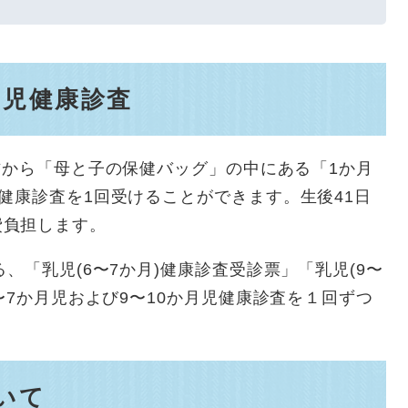
幼児健康診査
方から「母と子の保健バッグ」の中にある「1か月
健康診査を1回受けることができます。生後41日
費負担します。
、「乳児(6〜7か月)健康診査受診票」「乳児(9〜
〜7か月児および9〜10か月児健康診査を１回ずつ
いて