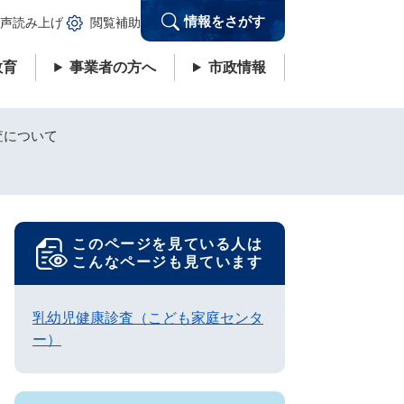
情報をさがす
声読み上げ
閲覧補助
教育
事業者の方へ
市政情報
査について
このページを見ている人は
こんなページも見ています
乳幼児健康診査（こども家庭センタ
ー）