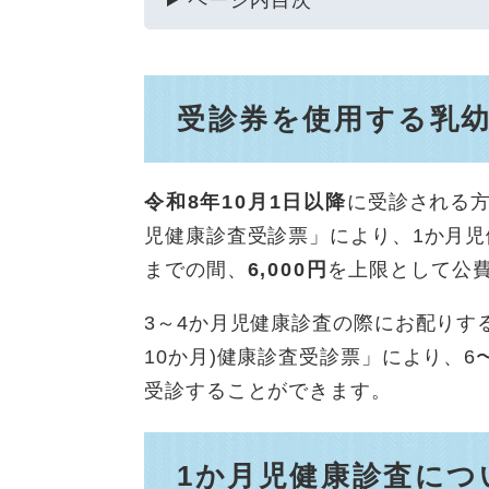
ページ内目次
受診券を使用する乳
令和8年10月1日以降
に受診される
児健康診査受診票」により、1か月児
までの間、
6,000円
を上限として公
3～4か月児健康診査の際にお配りする
10か月)健康診査受診票」により、6
受診することができます。
1か月児健康診査につ