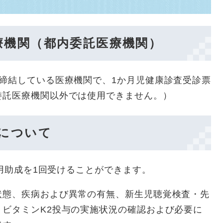
療機関（都内委託医療機関）
締結している医療機関で、1か月児健康診査受診票
委託医療機関以外では使用できません。）
について
費用助成を1回受けることができます。
状態、疾病および異常の有無、新生児聴覚検査・先
ビタミンK2投与の実施状況の確認および必要に