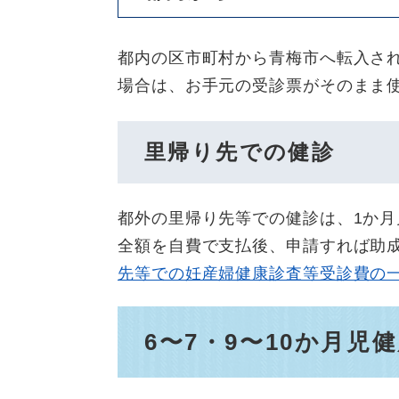
都内の区市町村から青梅市へ転入さ
場合は、お手元の受診票がそのまま
里帰り先での健診
都外の里帰り先等での健診は、1か
全額を自費で支払後、申請すれば助
先等での妊産婦健康診査等受診費の
​6〜7・9〜10か月