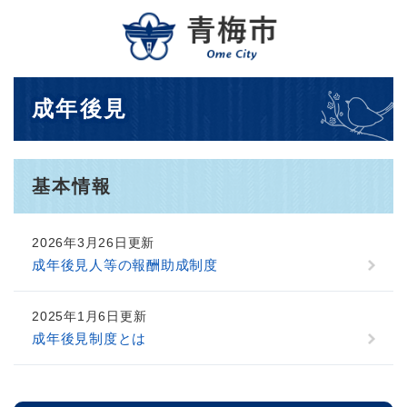
ペ
メニューを飛ばして本文へ
ー
ジ
の
先
本
成年後見
頭
文
で
す
。
基本情報
2026年3月26日更新
成年後見人等の報酬助成制度
2025年1月6日更新
成年後見制度とは