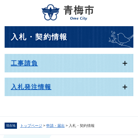
ペ
メニューを飛ばして本文へ
ー
ジ
の
先
本
入札・契約情報
頭
文
で
す
。
工事請負
入札発注情報
トップページ
>
申請・届出
>
入札・契約情報
現在地