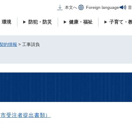
メニューを飛ばして本文へ
本文へ
Foreign language
音
・環境
防犯・防災
健康・福祉
子育て・
契約情報
>
工事請負
梅市受注者提出書類）
度