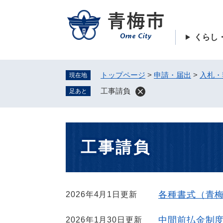
ペ
ー
ジ
くらし
の
先
頭
トップページ
>
申請・届出
>
入札・
現在地
で
す
工事請負
足あと
。
本
工事請負
文
各種書式（青
2026年4月1日更新
中間前払金制
2026年1月30日更新