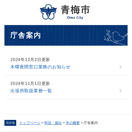
ペ
メニューを飛ばして本文へ
ー
ジ
の
先
本
庁舎案内
頭
文
で
す
。
2024年12月2日更新
木曜夜間窓口業務のお知らせ
2024年11月1日更新
出張所取扱業務一覧
トップページ
>
申請・届出
>
市の概要
>
庁舎案内
現在地