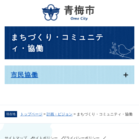
ペ
メニューを飛ばして本文へ
ー
ジ
の
先
本
まちづくり・コミュニテ
頭
文
で
ィ・協働
す
。
市民協働
トップページ
>
計画・ビジョン
>
まちづくり・コミュニティ・協働
現在地
サイトマップ
サイトポリシー
プライバシーポリシー