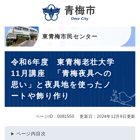
ペ
メニューを飛ばして本文へ
ー
ジ
の
先
頭
東青梅市民センター
で
す
本
。
令和6年度 東青梅老壮大学
文
11月講座 「青梅夜具への
思い」と夜具地を使ったノ
ートや飾り作り
ページID：0081550
更新日：2024年12月9日更新
ページ内目次