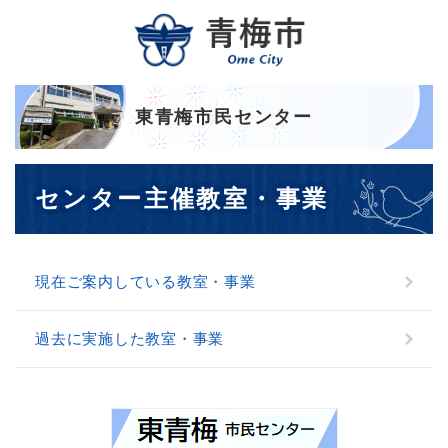
ペ
メニューを飛ばして本文へ
ー
ジ
の
先
頭
東青梅市民センター
で
す
本
。
センター主催教室・事業
文
現在ご案内している教室・事業
過去に実施した教室・事業