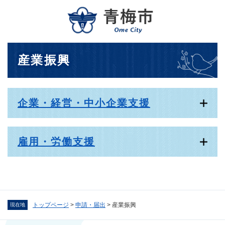
ペ
メニューを飛ばして本文へ
ー
ジ
の
先
本
産業振興
頭
文
で
す
。
企業・経営・中小企業支援
雇用・労働支援
トップページ
>
申請・届出
>
産業振興
現在地