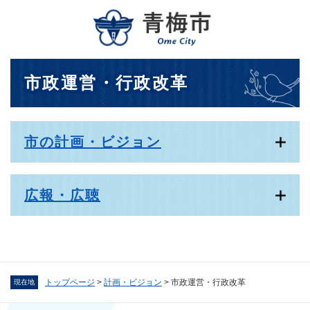
ペ
メニューを飛ばして本文へ
ー
ジ
の
先
本
市政運営・行政改革
頭
文
で
す
。
市の計画・ビジョン
広報・広聴
トップページ
>
計画・ビジョン
>
市政運営・行政改革
現在地