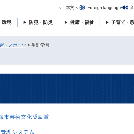
メニューを飛ばして本文へ
本文へ
Foreign language
音
・環境
防犯・防災
健康・福祉
子育て・
習・スポーツ
>
生涯学習
梅市芸術文化奨励賞
約管理システム