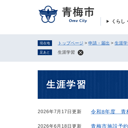
ペ
ー
ジ
くらし
の
先
頭
トップページ
>
申請・届出
>
生涯学
現在地
で
す
生涯学習
足あと
。
本
生涯学習
文
令和8年度 青
2026年7月17日更新
青梅市施設予
2026年6月18日更新